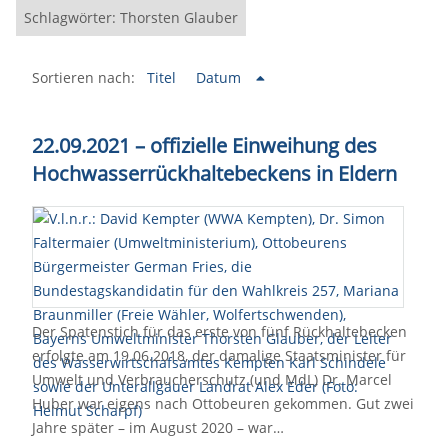
Schlagwörter: Thorsten Glauber
Sortieren nach:
Titel
Datum
22.09.2021 – offizielle Einweihung des
Hochwasserrückhaltebeckens in Eldern
Der Spatenstich für das erste von fünf Rückhaltebecken
erfolgte am 19.06.2018, der damalige Staatsminister für
Umwelt und Verbraucherschutz (und MdL) Dr. Marcel
Huber war eigens nach Ottobeuren gekommen. Gut zwei
Jahre später – im August 2020 – war…