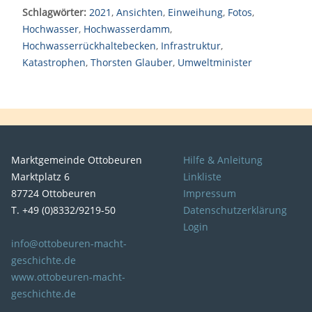
Schlagwörter:
2021
,
Ansichten
,
Einweihung
,
Fotos
,
Hochwasser
,
Hochwasserdamm
,
Hochwasserrückhaltebecken
,
Infrastruktur
,
Katastrophen
,
Thorsten Glauber
,
Umweltminister
Marktgemeinde Ottobeuren
Hilfe & Anleitung
Marktplatz 6
Linkliste
87724 Ottobeuren
Impressum
T. +49 (0)8332/9219-50
Datenschutzerklärung
Login
info@ottobeuren-macht-
geschichte.de
www.ottobeuren-macht-
geschichte.de