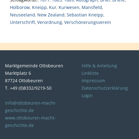
Holborow
,
Kneipp
,
Kur
,
Kurwesen
,
Mansfield
,
Neuseeland
,
New Zealand
,
Sebastian Kneipp
,
Unterschrift
,
Verordnung
,
Verschönerungsverein
Marktgemeinde Ottobeuren
Hilfe & Anleitung
Marktplatz 6
Linkliste
87724 Ottobeuren
Impressum
T. +49 (0)8332/9219-50
Datenschutzerklärung
Login
info@ottobeuren-macht-
geschichte.de
www.ottobeuren-macht-
geschichte.de