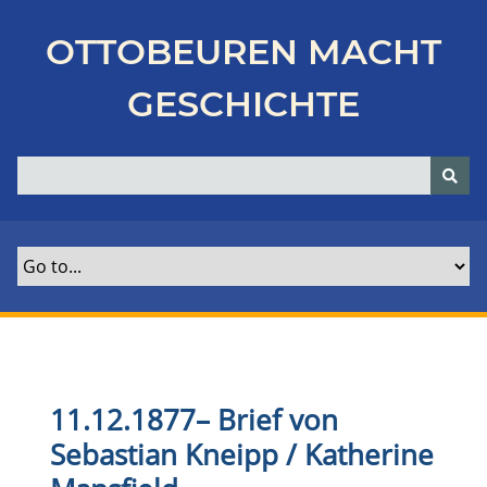
Z
u
OTTOBEUREN MACHT
r
ü
GESCHICHTE
c
k
z
u
r
H
a
u
p
t
s
e
11.12.1877
–
Brief von
i
Sebastian Kneipp / Katherine
t
e