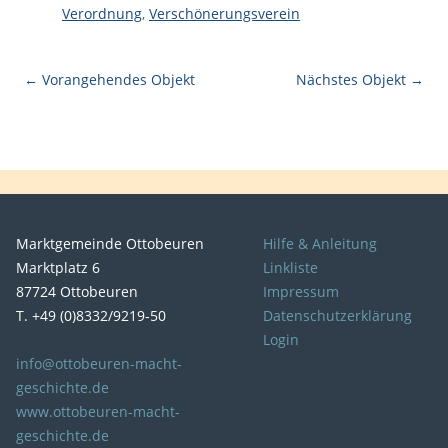
Verordnung
,
Verschönerungsverein
← Vorangehendes Objekt
Nächstes Objekt →
Marktgemeinde Ottobeuren
Hilfe & Anleitung
Marktplatz 6
Linkliste
87724 Ottobeuren
Impressum
T. +49 (0)8332/9219-50
Datenschutzerklärung
Login
info@ottobeuren-macht-
geschichte.de
www.ottobeuren-macht-
geschichte.de