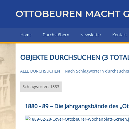
Z
u
OTTOBEUREN MACHT G
r
ü
c
Home
Durchstöbern
Newsletter
Kontakt
k
z
u
OBJEKTE DURCHSUCHEN (3 TOTAL
r
H
ALLE DURCHSUCHEN
Nach Schlagwörtern durchsuche
a
u
p
Schlagwörter: 1883
t
s
1880 - 89 – Die Jahrgangsbände des „O
e
i
t
e