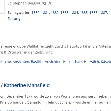
St. Stephan (Augsburg), Dr.…
Schlagwörter:
1880
,
1881
,
1882
,
1883
,
1884
,
1885
,
1886
,
1887
,
1
Zeitung
der eine Gruppe Wallfahrer zieht durchs Hauptportal in die Abteiki
g & Örtel war in der Zeitschrift…
ikirche
,
Ansichten
,
Basilika-Ansichten
,
Hausschatz
,
Holzstich
,
Käseb
 / Katherine Mansfield
 vom Dezember 1877 wurde zwar von Wörishofen aus geschrieben, n
 Kneipp handelt (Sammlung Helmut Scharpf), wurde er hier aufg