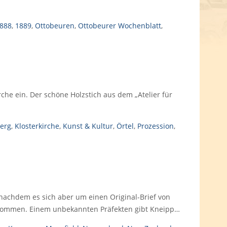
888
,
1889
,
Ottobeuren
,
Ottobeurer Wochenblatt
,
rche ein. Der schöne Holzstich aus dem „Atelier für
erg
,
Klosterkirche
,
Kunst & Kultur
,
Örtel
,
Prozession
,
achdem es sich aber um einen Original-Brief von
enommen. Einem unbekannten Präfekten gibt Kneipp…