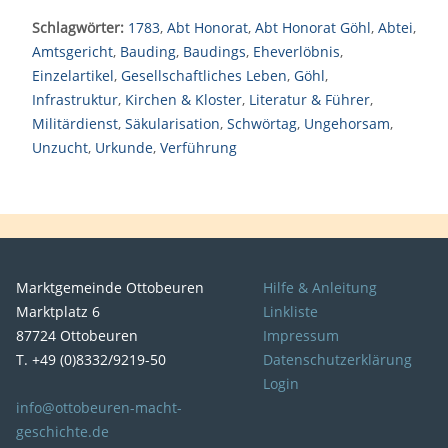
Schlagwörter:
1783
,
Abt Honorat
,
Abt Honorat Göhl
,
Abtei
,
Amtsgericht
,
Bauding
,
Baudings
,
Eheverlöbnis
,
Einzelartikel
,
Gesellschaftliches Leben
,
Göhl
,
Infrastruktur
,
Kirchen & Kloster
,
Literatur & Führer
,
Militärdienst
,
Säkularisation
,
Schwörtag
,
Ungehorsam
,
Unzucht
,
Urkunde
,
Verführung
Marktgemeinde Ottobeuren
Hilfe & Anleitung
Marktplatz 6
Linkliste
87724 Ottobeuren
Impressum
T. +49 (0)8332/9219-50
Datenschutzerklärung
Login
info@ottobeuren-macht-
geschichte.de