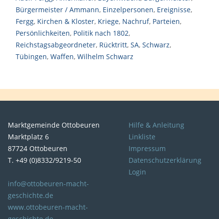
Bürgermeister / Ammann
,
Einzelpersonen
,
Ereignisse
,
Fergg
,
Kirchen & Kloster
,
Kriege
,
Nachruf
,
Parteien
,
Persönlichkeiten
,
Politik nach 1802
,
Reichstagsabgeordneter
,
Rücktritt
,
SA
,
Schwarz
,
Tübingen
,
Waffen
,
Wilhelm Schwarz
Marktgemeinde Ottobeuren
Hilfe & Anleitung
Marktplatz 6
Linkliste
87724 Ottobeuren
Impressum
T. +49 (0)8332/9219-50
Datenschutzerklärung
Login
info@ottobeuren-macht-
geschichte.de
www.ottobeuren-macht-
geschichte.de