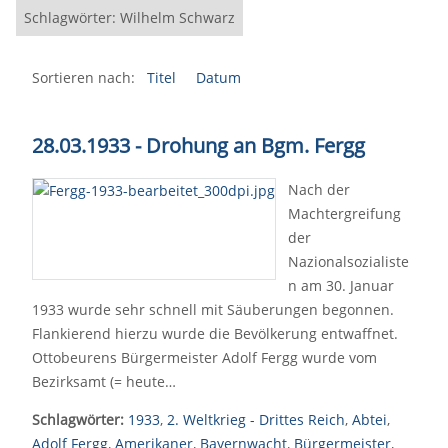
Schlagwörter: Wilhelm Schwarz
Sortieren nach:
Titel
Datum
28.03.1933 - Drohung an Bgm. Fergg
Nach der
Machtergreifung
der
Nazionalsozialiste
n am 30. Januar
1933 wurde sehr schnell mit Säuberungen begonnen.
Flankierend hierzu wurde die Bevölkerung entwaffnet.
Ottobeurens Bürgermeister Adolf Fergg wurde vom
Bezirksamt (= heute…
Schlagwörter:
1933
,
2. Weltkrieg - Drittes Reich
,
Abtei
,
Adolf Fergg
,
Amerikaner
,
Bayernwacht
,
Bürgermeister
,