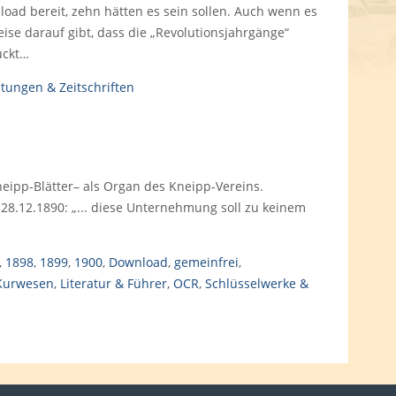
oad bereit, zehn hätten es sein sollen. Auch wenn es
ise darauf gibt, dass die „Revolutionsjahrgänge“
uckt…
itungen & Zeitschriften
eipp-Blätter– als Organ des Kneipp-Vereins.
 28.12.1890: „... diese Unternehmung soll zu keinem
,
1898
,
1899
,
1900
,
Download
,
gemeinfrei
,
Kurwesen
,
Literatur & Führer
,
OCR
,
Schlüsselwerke &