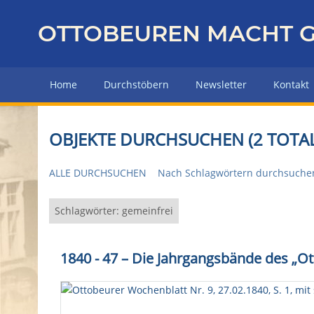
Z
u
OTTOBEUREN MACHT G
r
ü
c
Home
Durchstöbern
Newsletter
Kontakt
k
z
u
OBJEKTE DURCHSUCHEN (2 TOTAL
r
H
ALLE DURCHSUCHEN
Nach Schlagwörtern durchsuche
a
u
p
Schlagwörter: gemeinfrei
t
s
1840 - 47 – Die Jahrgangsbände des „O
e
i
t
e