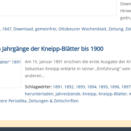
Downl
Hinwe
gedr
,
1847
,
Download
,
gemeinfrei
,
Ottobeurer Wochenblatt
,
Zeitung
,
Ze
 Jahrgänge der Kneipp-Blätter bis 1900
Am 15. Januar 1891 erschien die erste Ausgabe der Kn
Sebastian Kneipp erklärte in seiner „Einführung“ vom
anderen…
Schlagwörter:
1891
,
1892
,
1893
,
1894
,
1895
,
1896
,
1897
herunterladen
,
Jahresbände
,
Kneipp
,
Kneipp-Blätter
,
tere Periodika
,
Zeitungen & Zeitschriften