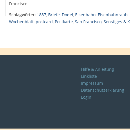
Francisco…
Schlagwörter:
1887
,
Briefe
,
Dodel
,
Eisenbahn
,
Eisenbahnraub
,
Wochenblatt
,
postcard
,
Postkarte
,
San Francisco
,
Sonstiges & K
Hilfe & Anleitung
Linkliste
Impressum
Datenschutzerklärung
Login