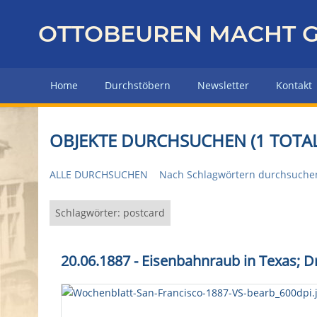
Z
u
OTTOBEUREN MACHT G
r
ü
c
Home
Durchstöbern
Newsletter
Kontakt
k
z
u
OBJEKTE DURCHSUCHEN (1 TOTAL
r
H
ALLE DURCHSUCHEN
Nach Schlagwörtern durchsuche
a
u
p
Schlagwörter: postcard
t
s
20.06.1887 - Eisenbahnraub in Texas; D
e
i
t
e