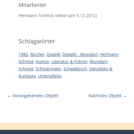
Mitarbeiter
Hermann Schmid selbst (am 5.12.2012)
Schlagwörter
1982
,
Bücher
,
Dialekt
,
Dialekt - Mundart
,
Hermann
Schmid
,
Humor
,
Literatur & Führer
,
Mundart
,
Schmid
,
Schnieringer
,
Schwäbisch
,
Sonstiges &
Kurioses
,
Unterallgäu
← Vorangehendes Objekt
Nächstes Objekt →