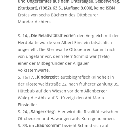
und Ungereimtes aus dem Unterallgäu, Selbstverlag,
(Stuttgart), (1982), 63 S., (Auflage 3.000), keine ISBN
Erstes von sechs Büchern des Ottobeurer
Mundartdichters.
S. 14, „
Die Relativitätstheorie
“: den Vergleich mit der
Herdplatte wurde von Albert Einstein tatsächlich
angestellt. Die Sternwarte Ottobeuren kommt nicht
von ungefähr vor, denn Herr Schmid war (1966)
einer der Mitbegründer der Allgäuer
Volkssternwarte.
S. 16/17, „
Kinderzeit
“: autobiografisch (Kindheit in
der Klosterwaldstraße 22, nach früherer Zählung 35,
Hütebub auf den Wiesen vor dem Allenberger
Wald), die Abb. auf S. 19 zeigt den Abt Maria
Einsiedler
S. 24, „
Sängerkrieg
“: Hier wird die Rivalität zwischen
Ottobeuren und Hawangen aufs Korn genommen.
S. 33, im „
Baursommr
“ bezieht Schmid sich auf