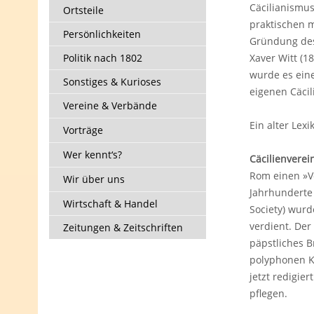
Cäcilianismus
Ortsteile
praktischen 
Persönlichkeiten
Gründung des
Politik nach 1802
Xaver Witt (
wurde es eine
Sonstiges & Kurioses
eigenen Cäci
Vereine & Verbände
Ein alter Lexi
Vorträge
Wer kennt‘s?
Cäcilienverei
Rom einen »Ve
Wir über uns
Jahrhunderte 
Wirtschaft & Handel
Society) wur
verdient. Der
Zeitungen & Zeitschriften
päpstliches 
polyphonen Ki
jetzt redigie
pflegen.