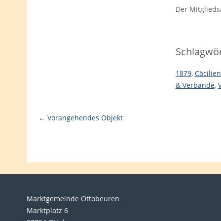
Der Mitglied
Schlagwör
1879
,
Cäcilie
& Verbände
,
V
← Vorangehendes Objekt
Marktgemeinde Ottobeuren
Marktplatz 6