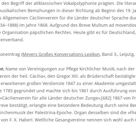
 den Begriff der altklassischen Vokalpolyphonie prägten. Die liter
musikalischen Bemühungen in dieser Richtung ab Beginn des 19. Ja
 Allgemeinen Cäcilienverein für die Länder deutscher Sprache d
1834−1888) im Jahre 1868. Aufgrund des Breve Multum ad movendos
 Organisation päpstlichen Rechtes. Heute gibt es für Deutschland,
lienverband.
koneintrag (
Meyers Großes Konversations-Lexikon
, Band 3., Leipzig,
ne
, Name von Vereinigungen zur Pflege kirchlicher Musik, nach der he
rein der heil. Cäcilia«, den Gregor XIII. als Brüderschaft bestätigt
erworbenen großen Verdienste 1847 zu einer Akademie umgestaltet
de 1785 gegründet und machte sich bis 1861 durch Ausführung vo
 »Cäcilienverein für alle Länder deutscher Zunge«,[682] 1867 von F
Breve bestätigt, erlangte eine besondere Bedeutung durch seine
rchenmusik der Palestrina-Epoche. Organ desselben sind die »Flie
rt von F. X. Haberl. Weltliche Gesangvereine nennen sich wohl auch