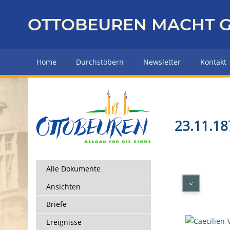
Z
u
OTTOBEUREN MACHT G
r
ü
c
Home
Durchstöbern
Newsletter
Kontakt
k
z
u
r
H
23.11.18
a
u
p
t
Alle Dokumente
s
<
Ansichten
e
i
Briefe
t
Ereignisse
e