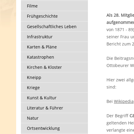
Filme
Als 28. Mitgl
Frühgeschichte
aufgenomme
Gesellschaftliches Leben
von 1871 - 89
Infrastruktur
seiner Frau u
Bericht zum 2
Karten & Pläne
Katastrophen
Die Beitrags
Ottobeurer W
Kirchen & Kloster
Kneipp
Hier zwei all
sind:
Kriege
Kunst & Kultur
Bei
Wikipedia
Literatur & Führer
Der Begriff
Cä
Natur
geltenden Hei
Ortsentwicklung
verlangte ein