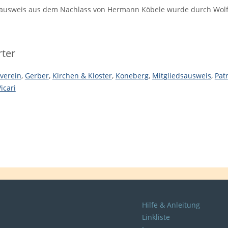
sausweis aus dem Nachlass von Hermann Köbele wurde durch Wolf 
ter
nverein
,
Gerber
,
Kirchen & Kloster
,
Koneberg
,
Mitgliedsausweis
,
Pat
icari
Hilfe & Anleitung
Linkliste