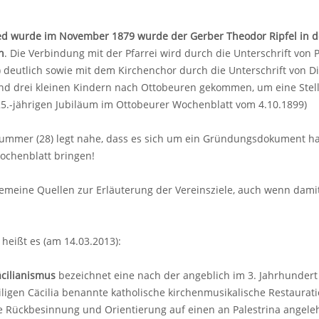
ied wurde im November 1879 wurde der Gerber Theodor Ripfel in d
n
. Die Verbindung mit der Pfarrei wird durch die Unterschrift von
) deutlich sowie mit dem Kirchenchor durch die Unterschrift von D
nd drei kleinen Kindern nach Ottobeuren gekommen, um eine Stell
5.-jährigen Jubiläum im Ottobeurer Wochenblatt vom 4.10.1899)
nummer (28) legt nahe, dass es sich um ein Gründungsdokument h
ochenblatt bringen!
gemeine Quellen zur Erläuterung der Vereinsziele, auch wenn dami
heißt es (am 14.03.2013):
cilianismus
bezeichnet eine nach der angeblich im 3. Jahrhundert
ligen Cäcilia benannte katholische kirchenmusikalische Restaurat
e Rückbesinnung und Orientierung auf einen an Palestrina angeleh