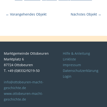
← Vorangehendes Objekt
Nächstes Objekt →
Marktgemeinde Ottobeuren
Hilfe & Anleitung
Marktplatz 6
Linkliste
87724 Ottobeuren
Impressum
T. +49 (0)8332/9219-50
Datenschutzerklärung
Login
info@ottobeuren-macht-
geschichte.de
www.ottobeuren-macht-
geschichte.de