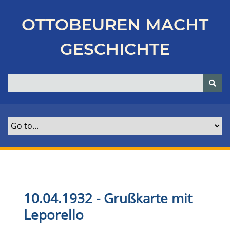
Z
u
OTTOBEUREN MACHT
r
ü
GESCHICHTE
c
k
z
u
r
H
a
u
p
t
s
e
10.04.1932 - Grußkarte mit
i
Leporello
t
e