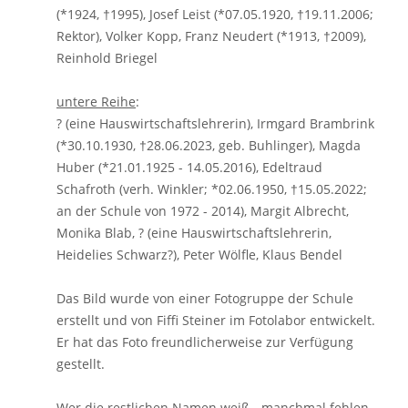
(*1924, †1995), Josef Leist (*07.05.1920, †19.11.2006;
Rektor), Volker Kopp, Franz Neudert (*1913, †2009),
Reinhold Briegel
untere Reihe
:
? (eine Hauswirtschaftslehrerin), Irmgard Brambrink
(*30.10.1930, †28.06.2023, geb. Buhlinger), Magda
Huber (*21.01.1925 - 14.05.2016), Edeltraud
Schafroth (verh. Winkler; *02.06.1950, †15.05.2022;
an der Schule von 1972 - 2014), Margit Albrecht,
Monika Blab, ? (eine Hauswirtschaftslehrerin,
Heidelies Schwarz?), Peter Wölfle, Klaus Bendel
Das Bild wurde von einer Fotogruppe der Schule
erstellt und von Fiffi Steiner im Fotolabor entwickelt.
Er hat das Foto freundlicherweise zur Verfügung
gestellt.
Wer die restlichen Namen weiß - manchmal fehlen