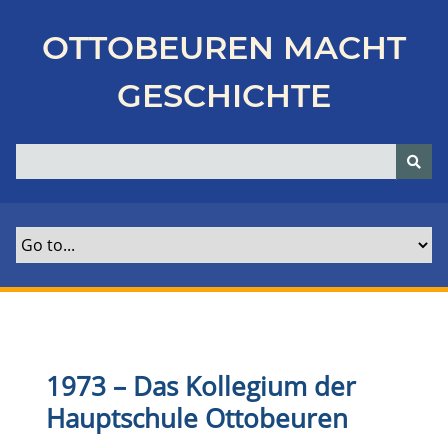
Z
u
OTTOBEUREN MACHT
r
ü
GESCHICHTE
c
k
z
u
r
H
a
u
p
t
s
e
1973
–
Das Kollegium der
i
Hauptschule Ottobeuren
t
e