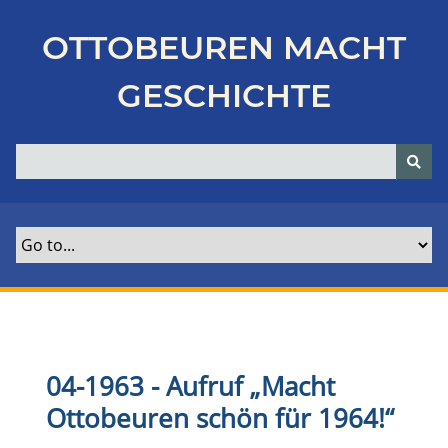
Z
u
OTTOBEUREN MACHT
r
ü
GESCHICHTE
c
k
z
u
r
H
a
u
p
t
s
e
04-1963 - Aufruf „Macht
i
Ottobeuren schön für 1964!“
t
e