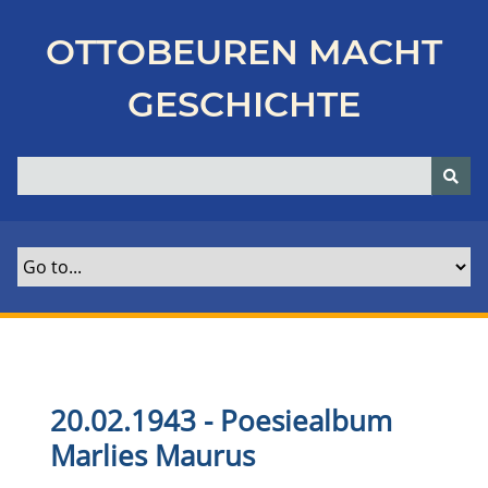
Z
u
OTTOBEUREN MACHT
r
ü
GESCHICHTE
c
k
z
u
r
H
a
u
p
t
s
e
20.02.1943 - Poesiealbum
i
Marlies Maurus
t
e