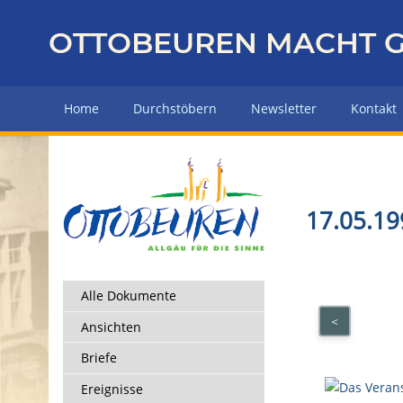
Z
u
OTTOBEUREN MACHT G
r
ü
c
Home
Durchstöbern
Newsletter
Kontakt
k
z
u
r
H
17.05.19
a
u
p
t
Alle Dokumente
s
<
Ansichten
e
i
Briefe
t
Ereignisse
e