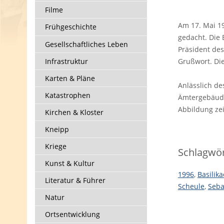
Filme
Am 17. Mai 19
Frühgeschichte
gedacht. Die
Gesellschaftliches Leben
Präsident de
Infrastruktur
Grußwort. Die
Karten & Pläne
Anlässlich d
Katastrophen
Ämtergebäude
Abbildung ze
Kirchen & Kloster
Kneipp
Kriege
Schlagwör
Kunst & Kultur
1996
,
Basilik
Literatur & Führer
Scheule
,
Seba
Natur
Ortsentwicklung