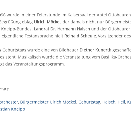
96 wurde in einer Feierstunde im Kaisersaal der Abtei Ottobeure
 Begrüßung oblag
Ulrich Möckel
, der damals nicht nur Bürgermeis
s Kneipp-Bundes.
Landrat Dr. Hermann Haisch
und der Ottobeure
 eigentliche Festansprache hielt
Reinald Scheule
, Vorsitzender de
es Geburtstags wurde eine von Bildhauer
Diether Kunerth
geschaffe
s steht. Musikalisch wurde die Veranstaltung vom Basilika-Orche
igt das Veranstaltungsprogramm.
ter
aorchester
,
Bürgermeister Ulrich Möckel
,
Geburtstag
,
Haisch
,
Heil
,
K
stian Kneipp