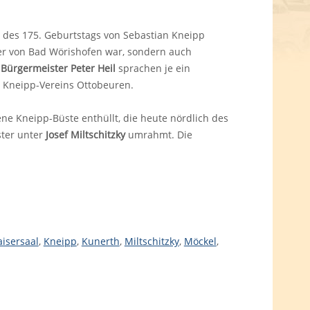
n des 175. Geburtstags von Sebastian Kneipp
ter von Bad Wörishofen war, sondern auch
r
Bürgermeister Peter Heil
sprachen je ein
s Kneipp-Vereins Ottobeuren.
ne Kneipp-Büste enthüllt, die heute nördlich des
ster unter
Josef Miltschitzky
umrahmt. Die
aisersaal
,
Kneipp
,
Kunerth
,
Miltschitzky
,
Möckel
,