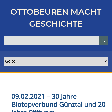
Z
u
OTTOBEUREN MACHT
r
ü
GESCHICHTE
c
k
z
u
r
H
a
u
p
t
s
e
09.02.2021 – 30 Jahre
i
Biotopverbund Günztal und 20
t
e