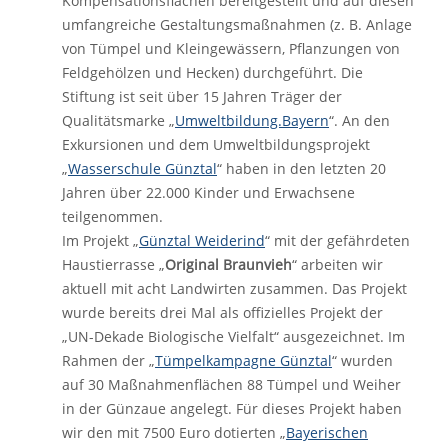
Kompensationsflächen bereitgestellt und auf diesen
umfangreiche Gestaltungsmaßnahmen (z. B. Anlage
von Tümpel und Kleingewässern, Pflanzungen von
Feldgehölzen und Hecken) durchgeführt. Die
Stiftung ist seit über 15 Jahren Träger der
Qualitätsmarke „
Umweltbildung.Bayern
“. An den
Exkursionen und dem Umweltbildungsprojekt
„
Wasserschule Günztal
“ haben in den letzten 20
Jahren über 22.000 Kinder und Erwachsene
teilgenommen.
Im Projekt „
Günztal Weiderind
“ mit der gefährdeten
Haustierrasse „
Original Braunvieh
“ arbeiten wir
aktuell mit acht Landwirten zusammen. Das Projekt
wurde bereits drei Mal als offizielles Projekt der
„UN-Dekade Biologische Vielfalt“ ausgezeichnet. Im
Rahmen der „
Tümpelkampagne Günztal
“ wurden
auf 30 Maßnahmenflächen 88 Tümpel und Weiher
in der Günzaue angelegt. Für dieses Projekt haben
wir den mit 7500 Euro dotierten „
Bayerischen