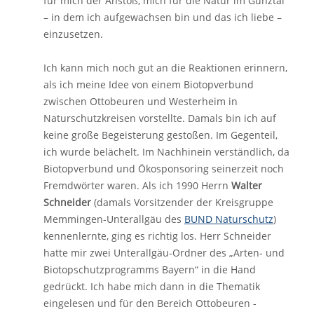
für mich der Anstoß, mich für die Natur im Günztal
– in dem ich aufgewachsen bin und das ich liebe –
einzusetzen.
Ich kann mich noch gut an die Reaktionen erinnern,
als ich meine Idee von einem Biotopverbund
zwischen Ottobeuren und Westerheim in
Naturschutzkreisen vorstellte. Damals bin ich auf
keine große Begeisterung gestoßen. Im Gegenteil,
ich wurde belächelt. Im Nachhinein verständlich, da
Biotopverbund und Ökosponsoring seinerzeit noch
Fremdwörter waren. Als ich 1990 Herrn
Walter
Schneider
(damals Vorsitzender der Kreisgruppe
Memmingen-Unterallgäu des
BUND Naturschutz
)
kennenlernte, ging es richtig los. Herr Schneider
hatte mir zwei Unterallgäu-Ordner des „Arten- und
Biotopschutzprogramms Bayern“ in die Hand
gedrückt. Ich habe mich dann in die Thematik
eingelesen und für den Bereich Ottobeuren -