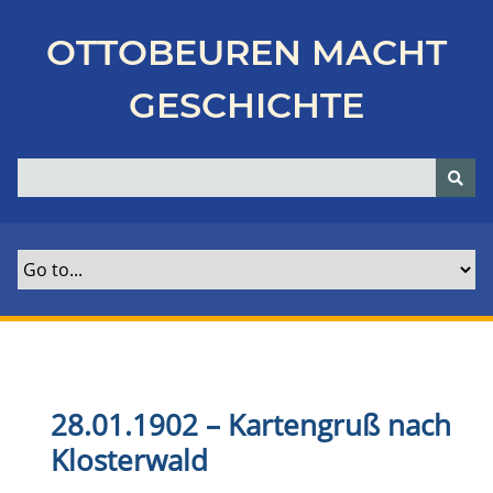
Z
u
OTTOBEUREN MACHT
r
ü
GESCHICHTE
c
k
z
u
r
H
a
u
p
t
s
e
28.01.1902 – Kartengruß nach
i
Klosterwald
t
e