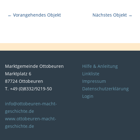
← Vorangehendes Objekt
Nächstes Objekt →
Marktgemeinde Ottobeuren
Hilfe & Anleitung
Marktplatz 6
Linkliste
87724 Ottobeuren
Impressum
T. +49 (0)8332/9219-50
Datenschutzerklärung
Login
info@ottobeuren-macht-
geschichte.de
www.ottobeuren-macht-
geschichte.de