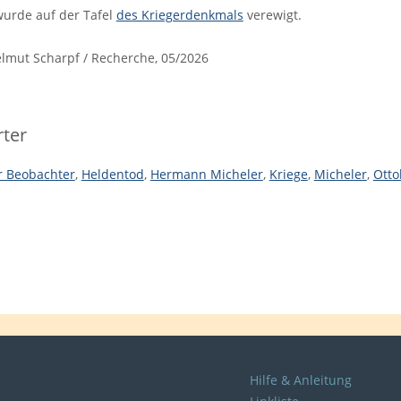
urde auf der Tafel
des Kriegerdenkmals
verewigt.
mut Scharpf / Recherche, 05/2026
ter
r Beobachter
,
Heldentod
,
Hermann Micheler
,
Kriege
,
Micheler
,
Otto
Hilfe & Anleitung