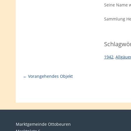
Seine Name w
Sammlung Hel
Schlagwör
1942
,
Allgäue
← Vorangehendes Objekt
Marktgemeinde Ottobeuren