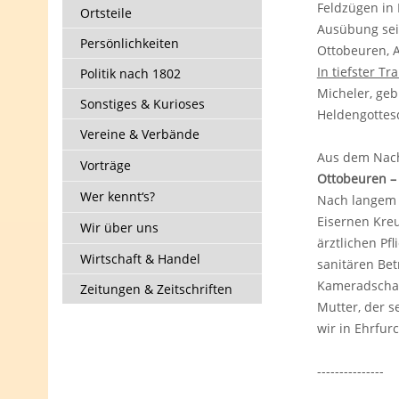
Feldzügen in 
Ortsteile
Ausübung sein
Persönlichkeiten
Ottobeuren, 
In tiefster Tr
Politik nach 1802
Micheler, geb
Sonstiges & Kurioses
Heldengottesd
Vereine & Verbände
Aus dem Nachr
Vorträge
Ottobeuren –
Wer kennt‘s?
Nach langem 
Eisernen Kreu
Wir über uns
ärztlichen Pf
Wirtschaft & Handel
sanitären Bet
Kameradschaft
Zeitungen & Zeitschriften
Mutter, der s
wir in Ehrfur
---------------