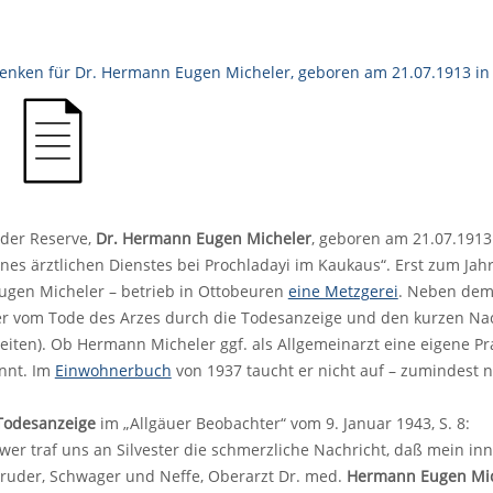
 der Reserve,
Dr. Hermann Eugen Micheler
, geboren am 21.07.1913
es ärztlichen Dienstes bei Prochladayi im Kaukaus“. Erst zum Jah
Eugen Micheler – betrieb in Ottobeuren
eine Metzgerei
. Neben dem
r vom Tode des Arzes durch die Todesanzeige und den kurzen Nach
eiten). Ob Hermann Micheler ggf. als Allgemeinarzt eine eigene Pr
annt. Im
Einwohnerbuch
von 1937 taucht er nicht auf – zumindest n
Todesanzeige
im „Allgäuer Beobachter“ vom 9. Januar 1943, S. 8:
er traf uns an Silvester die schmerzliche Nachricht, daß mein inni
Bruder, Schwager und Neffe, Oberarzt Dr. med.
Hermann Eugen Mic