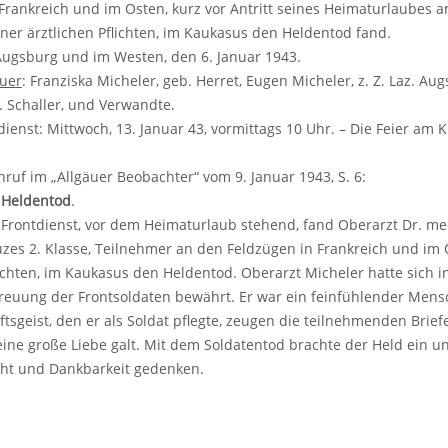
Frankreich und im Osten, kurz vor Antritt seines Heimaturlaubes am
er ärztlichen Pflichten, im Kaukasus den Heldentod fand.
Augsburg und im Westen, den 6. Januar 1943.
auer
: Franziska Micheler, geb. Herret, Eugen Micheler, z. Z. Laz. Au
. Schaller, und Verwandte.
ienst: Mittwoch, 13. Januar 43, vormittags 10 Uhr. – Die Feier am 
uf im „Allgäuer Beobachter“ vom 9. Januar 1943, S. 6:
 Heldentod
.
Frontdienst, vor dem Heimaturlaub stehend, fand Oberarzt Dr. m
zes 2. Klasse, Teilnehmer an den Feldzügen in Frankreich und im 
lichten, im Kaukasus den Heldentod. Oberarzt Micheler hatte sich in 
reuung der Frontsoldaten bewährt. Er war ein feinfühlender Mens
sgeist, den er als Soldat pflegte, zeugen die teilnehmenden Bri
eine große Liebe galt. Mit dem Soldatentod brachte der Held ein 
cht und Dankbarkeit gedenken.