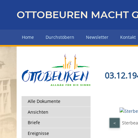
Z
u
OTTOBEUREN MACHT G
r
ü
c
Home
Durchstöbern
Newsletter
Kontakt
k
z
u
r
H
03.12.19
a
u
p
t
Alle Dokumente
s
Ansichten
e
i
Briefe
Sterbea
<
t
Ereignisse
e