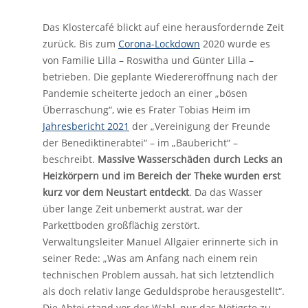
Das Klostercafé blickt auf eine herausfordernde Zeit
zurück. Bis zum
Corona-Lockdown
2020 wurde es
von Familie Lilla – Roswitha und Günter Lilla –
betrieben. Die geplante Wiedereröffnung nach der
Pandemie scheiterte jedoch an einer „bösen
Überraschung“, wie es Frater Tobias Heim im
Jahresbericht 2021
der „Vereinigung der Freunde
der Benediktinerabtei“ – im „Baubericht“ –
beschreibt.
Massive Wasserschäden durch Lecks an
Heizkörpern und im Bereich der Theke wurden erst
kurz vor dem Neustart entdeckt
. Da das Wasser
über lange Zeit unbemerkt austrat, war der
Parkettboden großflächig zerstört.
Verwaltungsleiter Manuel Allgaier erinnerte sich in
seiner Rede: „Was am Anfang nach einem rein
technischen Problem aussah, hat sich letztendlich
als doch relativ lange Geduldsprobe herausgestellt“.
Die Abtei stand vor der Wahl, nur das Nötigste zu