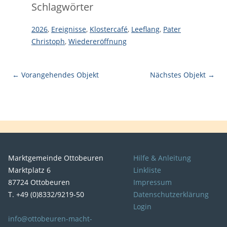
Schlagwörter
2026
,
Ereignisse
,
Klostercafé
,
Leeflang
,
Pater
Christoph
,
Wiedereröffnung
← Vorangehendes Objekt
Nächstes Objekt →
Marktgemeinde Ottobeuren
Hilfe & Anleitung
Marktplatz 6
Linkliste
87724 Ottobeuren
Impressum
T. +49 (0)8332/9219-50
Datenschutzerklärung
Login
info@ottobeuren-macht-