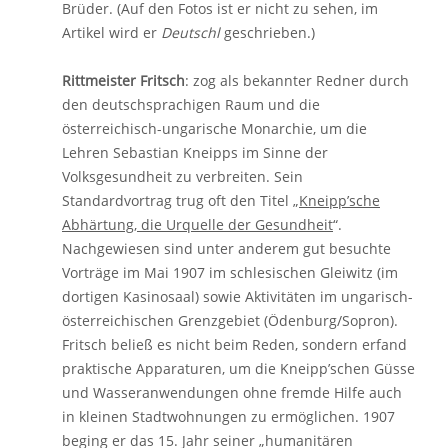
Brüder. (Auf den Fotos ist er nicht zu sehen, im
Artikel wird er
Deutschl
geschrieben.)
Rittmeister Fritsch
: zog als bekannter Redner durch
den deutschsprachigen Raum und die
österreichisch-ungarische Monarchie, um die
Lehren Sebastian Kneipps im Sinne der
Volksgesundheit zu verbreiten. Sein
Standardvortrag trug oft den Titel „
Kneipp’sche
Abhärtung, die Urquelle der Gesundheit
“.
Nachgewiesen sind unter anderem gut besuchte
Vorträge im Mai 1907 im schlesischen Gleiwitz (im
dortigen Kasinosaal) sowie Aktivitäten im ungarisch-
österreichischen Grenzgebiet (Ödenburg/Sopron).
Fritsch beließ es nicht beim Reden, sondern erfand
praktische Apparaturen, um die Kneipp’schen Güsse
und Wasseranwendungen ohne fremde Hilfe auch
in kleinen Stadtwohnungen zu ermöglichen. 1907
beging er das 15. Jahr seiner „humanitären