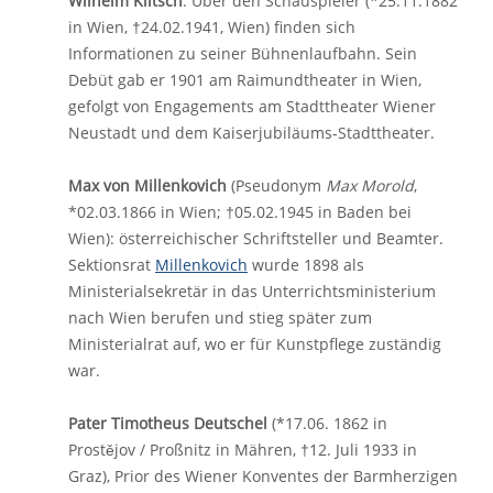
Wilhelm Klitsch
: Über den Schauspieler (*25.11.1882
in Wien, †24.02.1941, Wien) finden sich
Informationen zu seiner Bühnenlaufbahn. Sein
Debüt gab er 1901 am Raimundtheater in Wien,
gefolgt von Engagements am Stadttheater Wiener
Neustadt und dem Kaiserjubiläums-Stadttheater.
Max von Millenkovich
(Pseudonym
Max Morold
,
*02.03.1866 in Wien; †05.02.1945 in Baden bei
Wien): österreichischer Schriftsteller und Beamter.
Sektionsrat
Millenkovich
wurde 1898 als
Ministerialsekretär in das Unterrichtsministerium
nach Wien berufen und stieg später zum
Ministerialrat auf, wo er für Kunstpflege zuständig
war.
Pater Timotheus Deutschel
(*17.06. 1862 in
Prostějov / Proßnitz in Mähren, †12. Juli 1933 in
Graz), Prior des Wiener Konventes der Barmherzigen