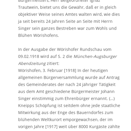
Bürgermeisters, Herr Beigeordneter Ignaz
Trautwein, bietet uns die Gewähr, daß er in gleich
objektiver Weise seines Amtes walten wird, wie dies
ja seit bereits 24 Jahren Seite an Seite mit Herrn
Singer sein ganzes Bestreben war zum Wohls und
Blühen Wörishofens.
In der Ausgabe der Wörishofer Rundschau vom
09.02.1918 wird auf S. 2 die
München-Augsburger
Abendzeitung
zitiert:
Wörishofen, 3. Februar [1918] In der heutigen
allgemeinen Bürgerversammlung wurde auf Antrag
des Gemeinderates der nach 24 jähriger Tätigkeit
aus dem Amt geschiedene Bürgermeister Johann
Singer einstimmig zum Ehrenbürger ernannt. (…)
Kneipps Schöpfung ist seitdem ohne jede staatliche
Mitwirkung aus der Enge des Bauerndorfes zum
blühenden Weltkurort emporgewachsen, der im
vorigen Jahre [1917] weit über 8000 Kurgäste zählte