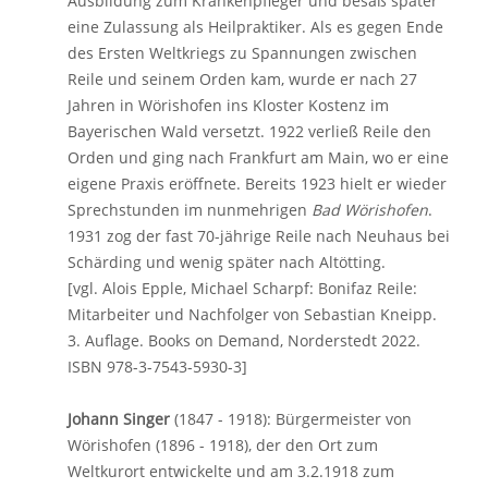
Ausbildung zum Krankenpfleger und besaß später
eine Zulassung als Heilpraktiker. Als es gegen Ende
des Ersten Weltkriegs zu Spannungen zwischen
Reile und seinem Orden kam, wurde er nach 27
Jahren in Wörishofen ins Kloster Kostenz im
Bayerischen Wald versetzt. 1922 verließ Reile den
Orden und ging nach Frankfurt am Main, wo er eine
eigene Praxis eröffnete. Bereits 1923 hielt er wieder
Sprechstunden im nunmehrigen
Bad Wörishofen
.
1931 zog der fast 70-jährige Reile nach Neuhaus bei
Schärding und wenig später nach Altötting.
[vgl. Alois Epple, Michael Scharpf: Bonifaz Reile:
Mitarbeiter und Nachfolger von Sebastian Kneipp.
3. Auflage. Books on Demand, Norderstedt 2022.
ISBN 978-3-7543-5930-3]
Johann Singer
(1847 - 1918): Bürgermeister von
Wörishofen (1896 - 1918), der den Ort zum
Weltkurort entwickelte und am 3.2.1918 zum