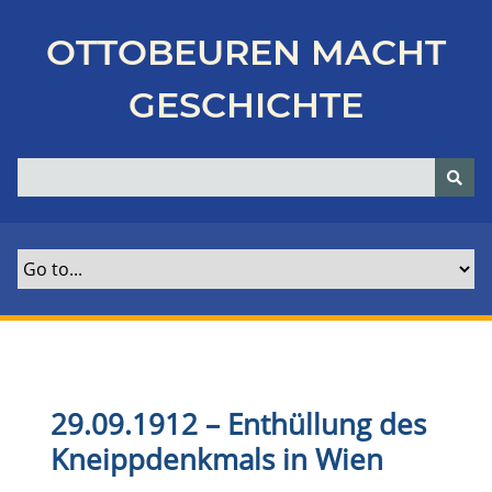
Z
u
OTTOBEUREN MACHT
r
ü
GESCHICHTE
c
k
z
u
r
H
a
u
p
t
s
e
29.09.1912 – Enthüllung des
i
Kneippdenkmals in Wien
t
e