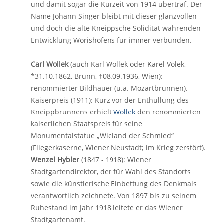
und damit sogar die Kurzeit von 1914 übertraf. Der
Name Johann Singer bleibt mit dieser glanzvollen
und doch die alte Kneippsche Solidität wahrenden
Entwicklung Wörishofens für immer verbunden.
Carl Wollek
(auch Karl Wollek oder Karel Volek,
*31.10.1862, Brünn, †08.09.1936, Wien):
renommierter Bildhauer (u.a. Mozartbrunnen).
Kaiserpreis (1911): Kurz vor der Enthüllung des
Kneippbrunnens erhielt
Wollek
den renommierten
kaiserlichen Staatspreis für seine
Monumentalstatue „Wieland der Schmied“
(Fliegerkaserne, Wiener Neustadt; im Krieg zerstört).
Wenzel Hybler
(1847 - 1918): Wiener
Stadtgartendirektor, der für Wahl des Standorts
sowie die künstlerische Einbettung des Denkmals
verantwortlich zeichnete. Von 1897 bis zu seinem
Ruhestand im Jahr 1918 leitete er das Wiener
Stadtgartenamt.