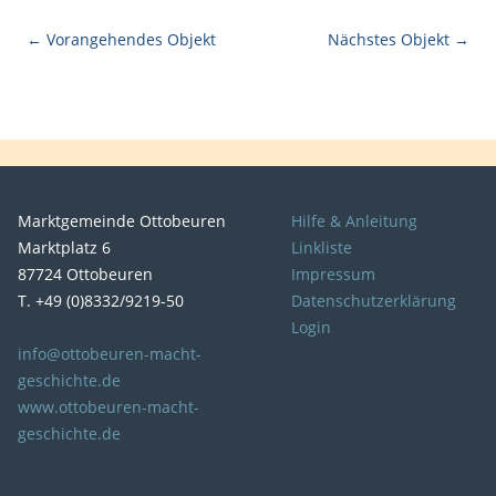
← Vorangehendes Objekt
Nächstes Objekt →
Marktgemeinde Ottobeuren
Hilfe & Anleitung
Marktplatz 6
Linkliste
87724 Ottobeuren
Impressum
T. +49 (0)8332/9219-50
Datenschutzerklärung
Login
info@ottobeuren-macht-
geschichte.de
www.ottobeuren-macht-
geschichte.de