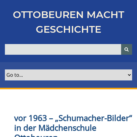
Z
u
OTTOBEUREN MACHT
r
ü
GESCHICHTE
c
k
z
u
r
H
a
u
p
t
s
e
vor 1963 – „Schumacher-Bilder“
i
in der Mädchenschule
t
e