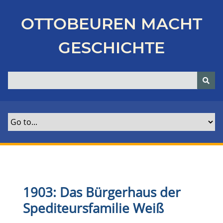
Z
u
OTTOBEUREN MACHT
r
ü
GESCHICHTE
c
k
z
u
r
H
a
u
p
t
s
e
1903: Das Bürgerhaus der
i
Spediteursfamilie Weiß
t
e