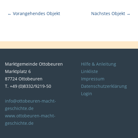
← Vorangehendes Objekt
Nächstes Objekt →
Marktgemeinde Ottobeuren
Hilfe & Anleitung
Marktplatz 6
Linkliste
87724 Ottobeuren
Impressum
T. +49 (0)8332/9219-50
Datenschutzerklärung
Login
info@ottobeuren-macht-
geschichte.de
www.ottobeuren-macht-
geschichte.de