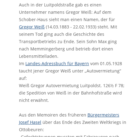
Auch in der Luitpoldstraße gab es einen
Unternehmer namens Gregor Weiß: Auf dem
Schober-Haus sieht man einen Namen, der für
Gregor Weiß
(14.03.1883 - 22.02.1933) steht. Mit
seinem Tod ging auch die Geschichte des
Transportbetriebs zu Ende. Sein Sohn Max ging
nach Memmingerberg und betrieb dort einen
Lebensmittelladen.
Im
Landes-Adressbuch für Bayern
vom 01.05.1928
taucht jener Gregor Weiß unter „Autovermietung“
auf:
Weiß Gregor Autovermietung Luitpoldst. 126½ F 78;
die Spedition von Weiß in der Bahnhofstraße wird
nicht erwähnt.
Aus den Memoiren des früheren
Bürgermeisters
Josef Hasel
über das Ende des Zweiten Weltkriegs in
Ottobeuren:
„Gefechtstruppen mussten mit Fahrzeugen nach