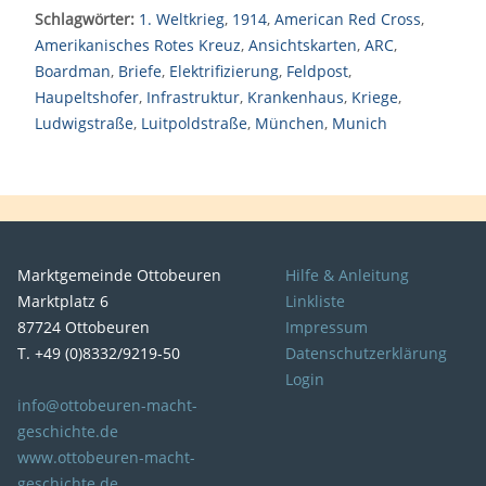
Schlagwörter:
1. Weltkrieg
,
1914
,
American Red Cross
,
Amerikanisches Rotes Kreuz
,
Ansichtskarten
,
ARC
,
Boardman
,
Briefe
,
Elektrifizierung
,
Feldpost
,
Haupeltshofer
,
Infrastruktur
,
Krankenhaus
,
Kriege
,
Ludwigstraße
,
Luitpoldstraße
,
München
,
Munich
Marktgemeinde Ottobeuren
Hilfe & Anleitung
Marktplatz 6
Linkliste
87724 Ottobeuren
Impressum
T. +49 (0)8332/9219-50
Datenschutzerklärung
Login
info@ottobeuren-macht-
geschichte.de
www.ottobeuren-macht-
geschichte.de