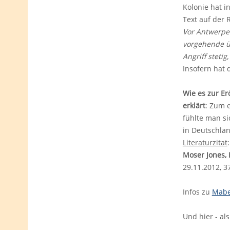
Kolonie hat 
Text auf der 
Vor Antwerpe
vorgehende üb
Angriff steti
Insofern hat 
Wie es zur E
erklärt
: Zum e
fühlte man si
in Deutschla
Literaturzitat
:
Moser Jones, 
29.11.2012, 3
Infos zu
Mabe
Und hier - al