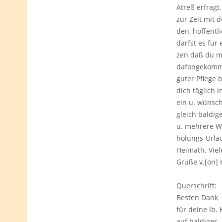
Atreß erfragt.
zur Zeit mit 
den, hoffentl
darfst es für 
zen daß du m
dafongekomme
guter Pflege b
dich täglich 
ein u. wünsch
gleich baldi
u. mehrere W
holungs-Urlau
Heimath. Viel
Grüße v.[on] 
Querschrift
:
Besten Dank
für deine lb. 
auf baldiges