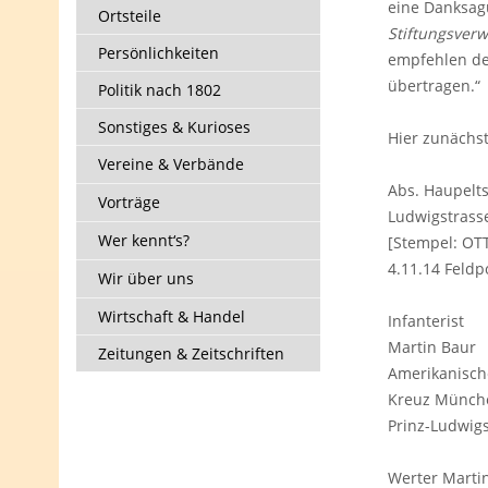
eine Danksag
Ortsteile
Stiftungsverw
Persönlichkeiten
empfehlen de
übertragen.“
Politik nach 1802
Sonstiges & Kurioses
Hier zunächst
Vereine & Verbände
Abs. Haupelt
Vorträge
Ludwigstrass
Wer kennt‘s?
[Stempel: OT
4.11.14 Feldp
Wir über uns
Wirtschaft & Handel
Infanterist
Martin Baur
Zeitungen & Zeitschriften
Amerikanisch
Kreuz Münch
Prinz-Ludwigst
Werter Martin