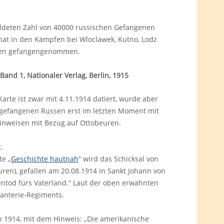
meldeten Zahl von 40000 russischen Gefangenen
 hat in den Kämpfen bei Wloclawek, Kutno, Lodz
sen gefangengenommen.
and 1, Nationaler Verlag, Berlin, 1915
arte ist zwar mit 4.11.1914 datiert, wurde aber
0 gefangenen Russen erst im letzten Moment mit
Hinweisen mit Bezug auf Ottobeuren.
.
te „
Geschichte hautnah
“ wird das Schicksal von
en), gefallen am 20.08.1914 in Sankt Johann von
entod fürs Vaterland.“ Laut der oben erwähnten
fanterie-Regiments.
n 1914, mit dem Hinweis: „Die amerikanische