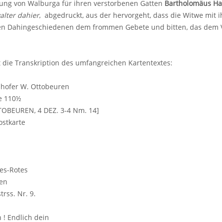
ung von Walburga für ihren verstorbenen Gatten
Bartholomäus Ha
alter dahier
, abgedruckt, aus der hervorgeht, dass die Witwe mit 
n Dahingeschiedenen dem frommen Gebete und bitten, das dem V
 die Transkription des umfangreichen Kartentextes:
shofer W. Ottobeuren
e 110½
TOBEUREN, 4 DEZ. 3-4 Nm. 14]
ostkarte
es-Rotes
en
rss. Nr. 9.
 ! Endlich dein