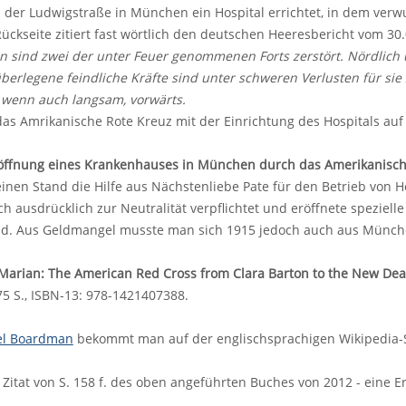
in der Ludwigstraße in München ein Hospital errichtet, in dem v
Rückseite zitiert fast wörtlich den deutschen Heeresbericht vom 30
n sind zwei der unter Feuer genommenen Forts zerstört. Nördlich
erlegene feindliche Kräfte sind unter schweren Verlusten für si
g, wenn auch langsam, vorwärts.
das Amrikanische Rote Kreuz mit der Einrichtung des Hospitals auf
röffnung eines Krankenhauses in München durch das Amerikanische
inen Stand die Hilfe aus Nächstenliebe Pate für den Betrieb von H
ch ausdrücklich zur Neutralität verpflichtet und eröffnete speziel
nd. Aus Geldmangel musste man sich 1915 jedoch auch aus Münch
Marian: The American Red Cross from Clara Barton to the New Dea
75 S., ISBN-13: 978-1421407388.
l Boardman
bekommt man auf der englischsprachigen Wikipedia-S
s Zitat von S. 158 f. des oben angeführten Buches von 2012 - ein