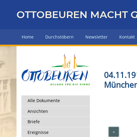
Z
u
OTTOBEUREN MACHT G
r
ü
c
Home
Durchstöbern
Newsletter
Kontakt
k
z
u
r
H
04.11.19
a
Münche
u
p
t
Alle Dokumente
s
Ansichten
e
i
Briefe
t
<
Ereignisse
e