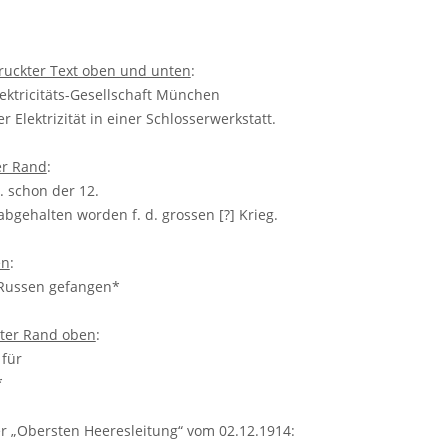
.
druckter Text oben und unten
:
ektricitäts-Gesellschaft München
 Elektrizität in einer Schlosserwerkstatt.
ker Rand
:
r. schon der 12.
abgehalten worden f. d. grossen [?] Krieg.
en
:
Russen gefangen*
hter Rand oben
:
 für
*
r „Obersten Heeresleitung“ vom 02.12.1914: