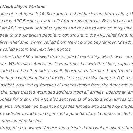
 Neutrality in Wartime
e out in August 1914, Boardman rushed back from Murray Bay, Ont
e a new ARC European war-relief fund-raising drive. Boardman an
 an ARC hospital unit of surgeons and nurses to each country invo
peal to the American people to contribute to the ARC relief fund. 
s first relief ship, which sailed from New York on September 12 wit
s sailed within the next few months.
effort, the ARC followed its principle of neutrality, which was cons
 war. While many Americans' sympathies lay with the Allies, especial
unded on the other side as well. Boardman's German-born friend D
ho had a well-established medical practice in Washington, D.C., 
ospital. Assisted by female volunteers drawn from the American 
the Jungs treated wounded soldiers from all armies. Boardman an
plies for them. The ARC also sent teams of doctors and nurses to 
g with volunteer ambulance brigades funded and staffed by student
ockefeller foundation organized a joint Sanitary Commission, led b
 developed in Serbia.
agged on, however, Americans retreated into isolationist indiffer