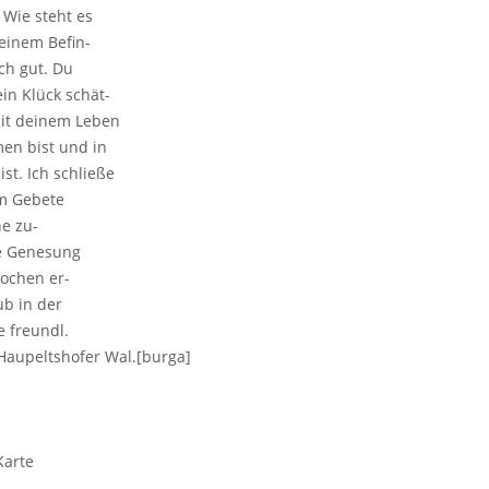
 Wie steht es
deinem Befin-
ich gut. Du
ein Klück schät-
it deinem Leben
n bist und in
ist. Ich schließe
im Gebete
e zu-
ge Genesung
ochen er-
b in der
e freundl.
Haupeltshofer Wal.[burga]
Karte