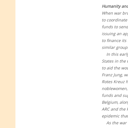
Humanity and
When war brok
to coordinat
funds to send
issuing an ap
to finance it
similar group
In this early 
States in the
to aid the wo
Franz Jung, w
Rotes Kreuz h
noblewomen, 
funds and sup
Belgium, alon
ARC and the R
epidemic that
As the war dr