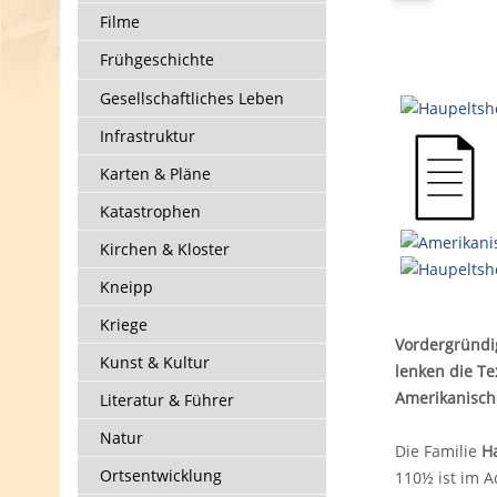
Filme
Frühgeschichte
Gesellschaftliches Leben
Infrastruktur
Karten & Pläne
Katastrophen
Kirchen & Kloster
Kneipp
Kriege
Vordergründig
Kunst & Kultur
lenken die T
Amerikanisch
Literatur & Führer
Natur
Die Familie
H
Ortsentwicklung
110½ ist im A