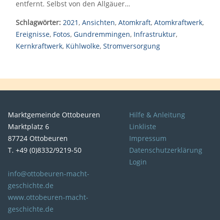
entfernt. Selbst von den Allgäuer…
Schlagwörter:
2021
,
Ansichten
,
Atomkraft
,
Atomkraftwerk
,
Ereignisse
,
Fotos
,
Gundremmingen
,
Infrastruktur
,
Kernkraftwerk
,
Kühlwolke
,
Stromversorgung
Marktgemeinde Ottobeuren
Hilfe & Anleitung
Marktplatz 6
Linkliste
87724 Ottobeuren
Impressum
T. +49 (0)8332/9219-50
Datenschutzerklärung
Login
info@ottobeuren-macht-
geschichte.de
www.ottobeuren-macht-
geschichte.de