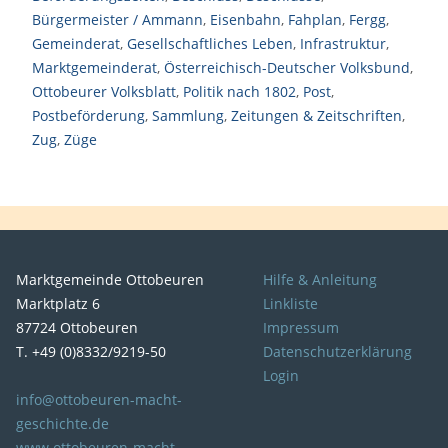
Bürgermeister / Ammann
,
Eisenbahn
,
Fahplan
,
Fergg
,
Gemeinderat
,
Gesellschaftliches Leben
,
Infrastruktur
,
Marktgemeinderat
,
Österreichisch-Deutscher Volksbund
,
Ottobeurer Volksblatt
,
Politik nach 1802
,
Post
,
Postbeförderung
,
Sammlung
,
Zeitungen & Zeitschriften
,
Zug
,
Züge
Marktgemeinde Ottobeuren
Hilfe & Anleitung
Marktplatz 6
Linkliste
87724 Ottobeuren
Impressum
T. +49 (0)8332/9219-50
Datenschutzerklärung
Login
info@ottobeuren-macht-
geschichte.de
www.ottobeuren-macht-