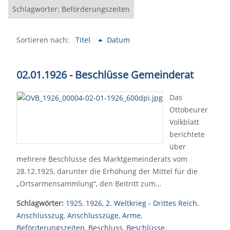
Schlagwörter: Beförderungszeiten
Sortieren nach:
Titel
Datum
02.01.1926 - Beschlüsse Gemeinderat
Das
Ottobeurer
Volkblatt
berichtete
über
mehrere Beschlüsse des Marktgemeinderats vom
28.12.1925, darunter die Erhöhung der Mittel für die
„Ortsarmensammlung“, den Beitritt zum…
Schlagwörter:
1925
,
1926
,
2. Weltkrieg - Drittes Reich
,
Anschlusszug
,
Anschlusszüge
,
Arme
,
Beförderungszeiten
,
Beschluss
,
Beschlüsse
,