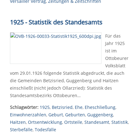
Versailler Vertrag
,
Zeitungen & Zeitschriften
1925 - Statistik des Standesamts
Für das
Jahr 1925
ist im
Ottobeurer
Volksblatt
vom 29.01.1926 folgende Statistik abgedruckt, die auch
die Gemeinden Betzisried, Guggenberg und Haitzen
einschließt (nicht jedoch Ollarzried): Statistik des
Standesamtsbezirks Ottobeuren…
Schlagwörter:
1925
,
Betzisried
,
Ehe
,
Eheschließung
,
Einwohnerzahlen
,
Geburt
,
Geburten
,
Guggenberg
,
Haitzen
,
Ortsentwicklung
,
Ortsteile
,
Standesamt
,
Statistik
,
Sterbefälle
,
Todesfälle