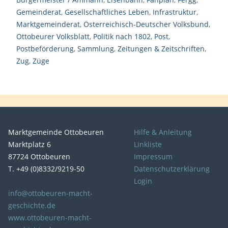
Gemeinderat
,
Gesellschaftliches Leben
,
Infrastruktur
,
Marktgemeinderat
,
Österreichisch-Deutscher Volksbund
,
Ottobeurer Volksblatt
,
Politik nach 1802
,
Post
,
Postbeförderung
,
Sammlung
,
Zeitungen & Zeitschriften
,
Zug
,
Züge
Marktgemeinde Ottobeuren
Hilfe & Anleitung
Marktplatz 6
Linkliste
87724 Ottobeuren
Impressum
T. +49 (0)8332/9219-50
Datenschutzerklärung
Login
info@ottobeuren-macht-
geschichte.de
www.ottobeuren-macht-