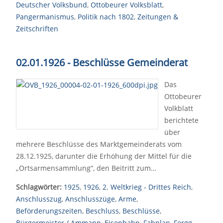
Deutscher Volksbund
,
Ottobeurer Volksblatt
,
Pangermanismus
,
Politik nach 1802
,
Zeitungen &
Zeitschriften
02.01.1926 - Beschlüsse Gemeinderat
Das
Ottobeurer
Volkblatt
berichtete
über
mehrere Beschlüsse des Marktgemeinderats vom
28.12.1925, darunter die Erhöhung der Mittel für die
„Ortsarmensammlung“, den Beitritt zum…
Schlagwörter:
1925
,
1926
,
2. Weltkrieg - Drittes Reich
,
Anschlusszug
,
Anschlusszüge
,
Arme
,
Beförderungszeiten
,
Beschluss
,
Beschlüsse
,
Bürgermeister / Ammann
,
Eisenbahn
,
Fahplan
,
Fergg
,