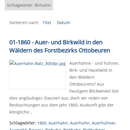
Schlagwörter: Birhuhn
Sortieren nach:
Titel
Datum
01-1860 - Auer- und Birkwild in den
Wäldern des Forstbezirks Ottobeuren
Auerhähne - und hühner,
Birk- und Haselwild in
den Wäldern
Ottobeurens? Aus
heutigem Blickwinkel löst
dies ungläubiges Staunen aus, doch wir reden von
Beobachtungen aus dem Jahr 1860. Auskunft gibt der
königliche…
Schlagwörter:
1860
,
Auerhahn
,
Auerhuhn
,
Auerhühner
,
Auerwild
,
Bavaria
,
Birhuhn
,
Birkhahn
,
Birkhühner
,