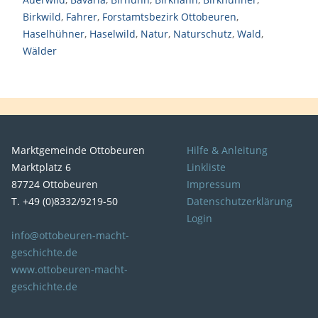
Birkwild
,
Fahrer
,
Forstamtsbezirk Ottobeuren
,
Haselhühner
,
Haselwild
,
Natur
,
Naturschutz
,
Wald
,
Wälder
Marktgemeinde Ottobeuren
Hilfe & Anleitung
Marktplatz 6
Linkliste
87724 Ottobeuren
Impressum
T. +49 (0)8332/9219-50
Datenschutzerklärung
Login
info@ottobeuren-macht-
geschichte.de
www.ottobeuren-macht-
geschichte.de