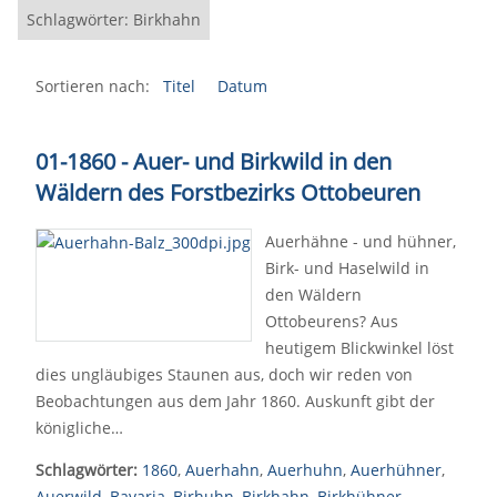
Schlagwörter: Birkhahn
Sortieren nach:
Titel
Datum
01-1860 - Auer- und Birkwild in den
Wäldern des Forstbezirks Ottobeuren
Auerhähne - und hühner,
Birk- und Haselwild in
den Wäldern
Ottobeurens? Aus
heutigem Blickwinkel löst
dies ungläubiges Staunen aus, doch wir reden von
Beobachtungen aus dem Jahr 1860. Auskunft gibt der
königliche…
Schlagwörter:
1860
,
Auerhahn
,
Auerhuhn
,
Auerhühner
,
Auerwild
,
Bavaria
,
Birhuhn
,
Birkhahn
,
Birkhühner
,