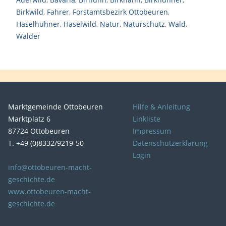
Birkwild
,
Fahrer
,
Forstamtsbezirk Ottobeuren
,
Haselhühner
,
Haselwild
,
Natur
,
Naturschutz
,
Wald
,
Wälder
Marktgemeinde Ottobeuren
Hilfe & Anleitung
Marktplatz 6
Linkliste
87724 Ottobeuren
Impressum
T. +49 (0)8332/9219-50
Datenschutzerklärung
Login
info@ottobeuren-macht-
geschichte.de
www.ottobeuren-macht-
geschichte.de