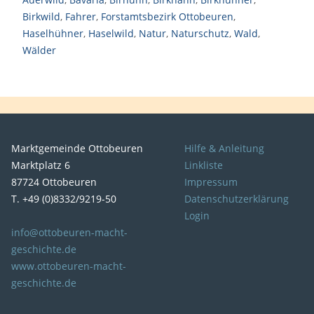
Birkwild
,
Fahrer
,
Forstamtsbezirk Ottobeuren
,
Haselhühner
,
Haselwild
,
Natur
,
Naturschutz
,
Wald
,
Wälder
Marktgemeinde Ottobeuren
Hilfe & Anleitung
Marktplatz 6
Linkliste
87724 Ottobeuren
Impressum
T. +49 (0)8332/9219-50
Datenschutzerklärung
Login
info@ottobeuren-macht-
geschichte.de
www.ottobeuren-macht-
geschichte.de