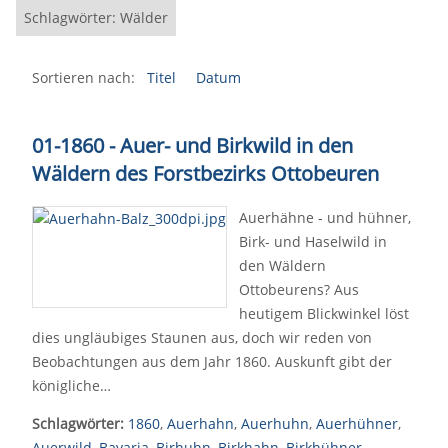
Schlagwörter: Wälder
Sortieren nach:
Titel
Datum
01-1860 - Auer- und Birkwild in den
Wäldern des Forstbezirks Ottobeuren
Auerhähne - und hühner,
Birk- und Haselwild in
den Wäldern
Ottobeurens? Aus
heutigem Blickwinkel löst
dies ungläubiges Staunen aus, doch wir reden von
Beobachtungen aus dem Jahr 1860. Auskunft gibt der
königliche…
Schlagwörter:
1860
,
Auerhahn
,
Auerhuhn
,
Auerhühner
,
Auerwild
,
Bavaria
,
Birhuhn
,
Birkhahn
,
Birkhühner
,