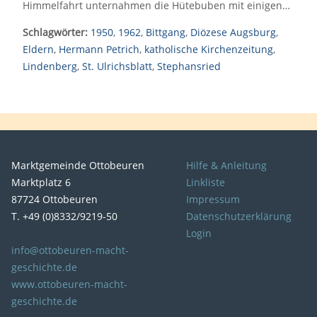
Himmelfahrt unternahmen die Hütebuben mit einigen…
Schlagwörter:
1950
,
1962
,
Bittgang
,
Diözese Augsburg
,
Eldern
,
Hermann Petrich
,
katholische Kirchenzeitung
,
Lindenberg
,
St. Ulrichsblatt
,
Stephansried
Marktgemeinde Ottobeuren
Hilfe & Anleitung
Marktplatz 6
Linkliste
87724 Ottobeuren
Impressum
T. +49 (0)8332/9219-50
Datenschutzerklärung
Login
info@ottobeuren-macht-
geschichte.de
www.ottobeuren-macht-
geschichte.de