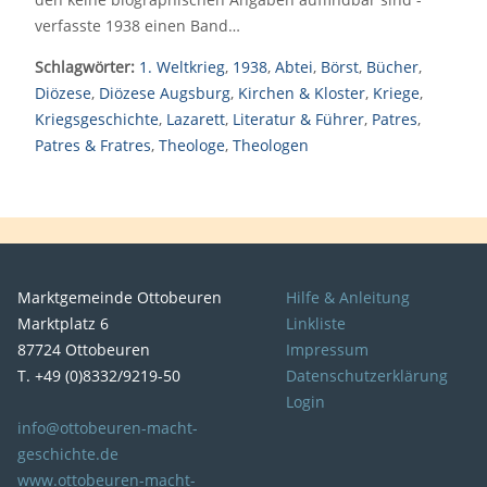
verfasste 1938 einen Band…
Schlagwörter:
1. Weltkrieg
,
1938
,
Abtei
,
Börst
,
Bücher
,
Diözese
,
Diözese Augsburg
,
Kirchen & Kloster
,
Kriege
,
Kriegsgeschichte
,
Lazarett
,
Literatur & Führer
,
Patres
,
Patres & Fratres
,
Theologe
,
Theologen
Marktgemeinde Ottobeuren
Hilfe & Anleitung
Marktplatz 6
Linkliste
87724 Ottobeuren
Impressum
T. +49 (0)8332/9219-50
Datenschutzerklärung
Login
info@ottobeuren-macht-
geschichte.de
www.ottobeuren-macht-