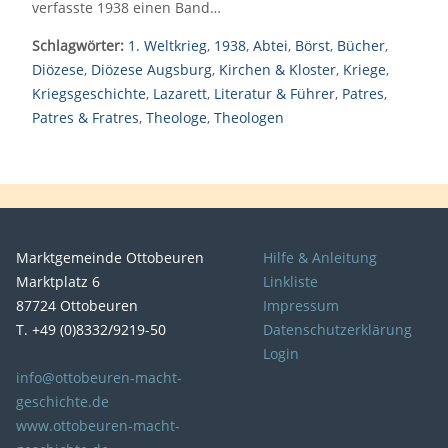
verfasste 1938 einen Band…
Schlagwörter:
1. Weltkrieg
,
1938
,
Abtei
,
Börst
,
Bücher
,
Diözese
,
Diözese Augsburg
,
Kirchen & Kloster
,
Kriege
,
Kriegsgeschichte
,
Lazarett
,
Literatur & Führer
,
Patres
,
Patres & Fratres
,
Theologe
,
Theologen
Marktgemeinde Ottobeuren
Hilfe & Anleitung
Marktplatz 6
Linkliste
87724 Ottobeuren
Impressum
T. +49 (0)8332/9219-50
Datenschutzerklärung
Login
info@ottobeuren-macht-
geschichte.de
www.ottobeuren-macht-