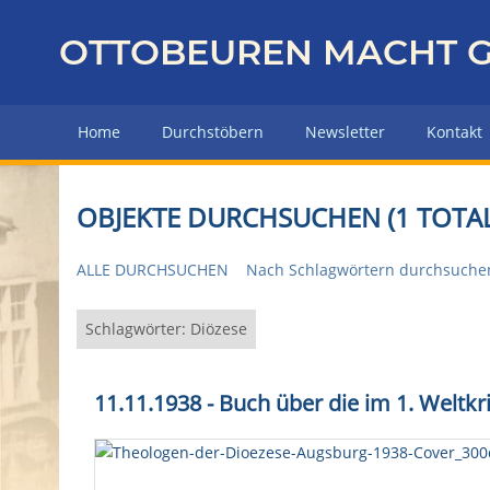
Z
u
OTTOBEUREN MACHT G
r
ü
c
Home
Durchstöbern
Newsletter
Kontakt
k
z
u
OBJEKTE DURCHSUCHEN (1 TOTAL
r
H
ALLE DURCHSUCHEN
Nach Schlagwörtern durchsuche
a
u
p
Schlagwörter: Diözese
t
s
11.11.1938 - Buch über die im 1. Weltk
e
i
t
e