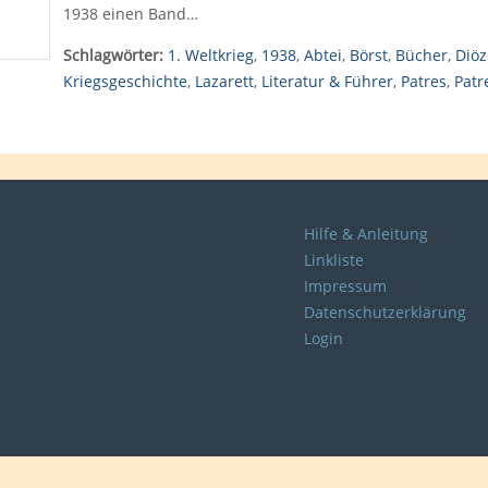
1938 einen Band…
Schlagwörter:
1. Weltkrieg
,
1938
,
Abtei
,
Börst
,
Bücher
,
Diöz
Kriegsgeschichte
,
Lazarett
,
Literatur & Führer
,
Patres
,
Patr
Hilfe & Anleitung
Linkliste
Impressum
Datenschutzerklärung
Login