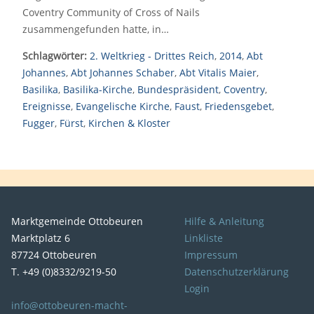
Coventry Community of Cross of Nails
zusammengefunden hatte, in…
Schlagwörter:
2. Weltkrieg - Drittes Reich
,
2014
,
Abt
Johannes
,
Abt Johannes Schaber
,
Abt Vitalis Maier
,
Basilika
,
Basilika-Kirche
,
Bundespräsident
,
Coventry
,
Ereignisse
,
Evangelische Kirche
,
Faust
,
Friedensgebet
,
Fugger
,
Fürst
,
Kirchen & Kloster
Marktgemeinde Ottobeuren
Hilfe & Anleitung
Marktplatz 6
Linkliste
87724 Ottobeuren
Impressum
T. +49 (0)8332/9219-50
Datenschutzerklärung
Login
info@ottobeuren-macht-