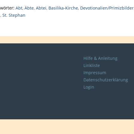
wörter:
Abt
,
Äbte
,
Abtei
,
Basilika-Kirche
,
Devotionalien/Primizbilder
i
,
St. Stephan
Hilfe & Anleitung
Linkliste
Impressum
Datenschutzerklärung
Login