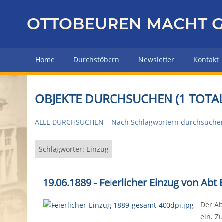
Z
u
OTTOBEUREN MACHT G
r
ü
c
Home
Durchstöbern
Newsletter
Kontakt
k
z
u
OBJEKTE DURCHSUCHEN (1 TOTAL
r
H
ALLE DURCHSUCHEN
Nach Schlagwörtern durchsuche
a
u
p
Schlagwörter: Einzug
t
s
19.06.1889 - Feierlicher Einzug von Abt
e
i
Der Ab
t
ein. Z
e