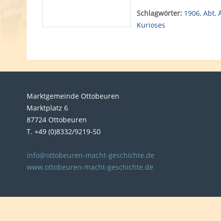
Schlagwörter:
1906
,
Abt
,
Kurioses
Marktgemeinde Ottobeuren
Marktplatz 6
87724 Ottobeuren
T. +49 (0)8332/9219-50
info@ottobeuren-macht-geschichte.de
www.ottobeuren-macht-geschichte.de