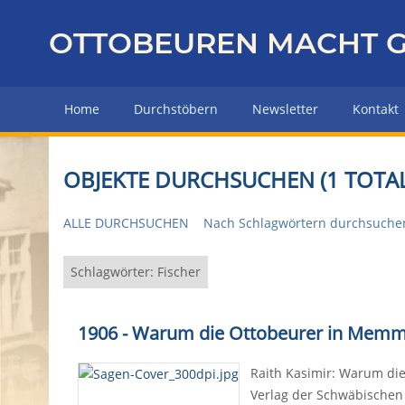
Z
u
OTTOBEUREN MACHT G
r
ü
c
Home
Durchstöbern
Newsletter
Kontakt
k
z
u
OBJEKTE DURCHSUCHEN (1 TOTAL
r
H
ALLE DURCHSUCHEN
Nach Schlagwörtern durchsuche
a
u
p
Schlagwörter: Fischer
t
s
1906 - Warum die Ottobeurer in Memmi
e
i
Raith Kasimir: Warum die
t
Verlag der Schwäbischen 
e