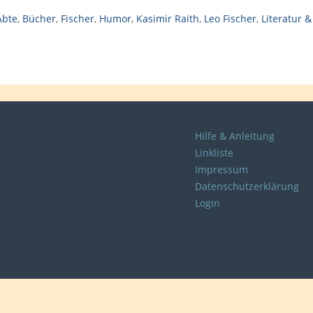
Äbte
,
Bücher
,
Fischer
,
Humor
,
Kasimir Raith
,
Leo Fischer
,
Literatur &
Hilfe & Anleitung
Linkliste
Impressum
Datenschutzerklärung
Login