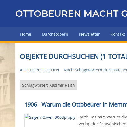
Z
u
OTTOBEUREN MACHT G
r
ü
c
Home
Durchstöbern
Newsletter
Kontakt
k
z
u
OBJEKTE DURCHSUCHEN (1 TOTAL
r
H
ALLE DURCHSUCHEN
Nach Schlagwörtern durchsuche
a
u
p
Schlagwörter: Kasimir Raith
t
s
1906 - Warum die Ottobeurer in Memmi
e
i
Raith Kasimir: Warum die
t
Verlag der Schwäbischen 
e