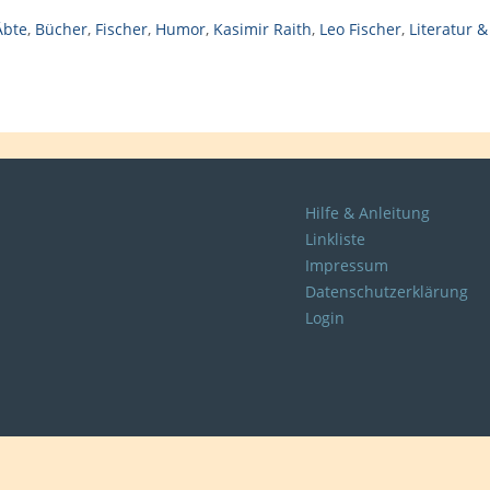
Äbte
,
Bücher
,
Fischer
,
Humor
,
Kasimir Raith
,
Leo Fischer
,
Literatur &
Hilfe & Anleitung
Linkliste
Impressum
Datenschutzerklärung
Login