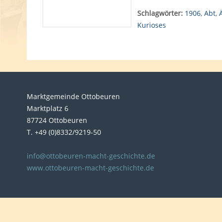
Schlagwörter:
1906
,
Abt
,
Kurioses
Marktgemeinde Ottobeuren
Marktplatz 6
87724 Ottobeuren
T. +49 (0)8332/9219-50
info@ottobeuren-macht-geschichte.de
www.ottobeuren-macht-geschichte.de