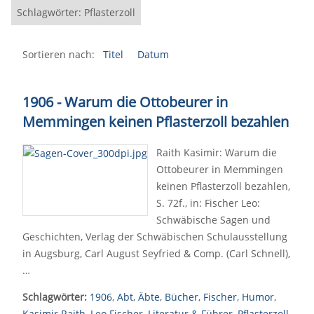
Schlagwörter: Pflasterzoll
Sortieren nach:
Titel
Datum
1906 - Warum die Ottobeurer in
Memmingen keinen Pflasterzoll bezahlen
Raith Kasimir: Warum die
Ottobeurer in Memmingen
keinen Pflasterzoll bezahlen,
S. 72f., in: Fischer Leo:
Schwäbische Sagen und
Geschichten, Verlag der Schwäbischen Schulausstellung
in Augsburg, Carl August Seyfried & Comp. (Carl Schnell),
…
Schlagwörter:
1906
,
Abt
,
Äbte
,
Bücher
,
Fischer
,
Humor
,
Kasimir Raith
,
Leo Fischer
,
Literatur & Führer
,
Pflasterzoll
,