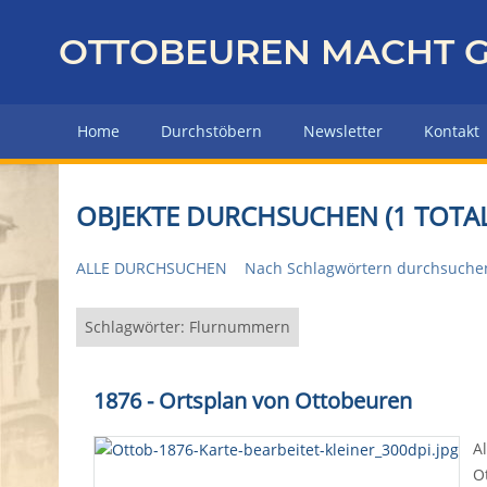
Z
u
OTTOBEUREN MACHT G
r
ü
c
Home
Durchstöbern
Newsletter
Kontakt
k
z
u
OBJEKTE DURCHSUCHEN (1 TOTAL
r
H
ALLE DURCHSUCHEN
Nach Schlagwörtern durchsuche
a
u
p
Schlagwörter: Flurnummern
t
s
1876 - Ortsplan von Ottobeuren
e
i
A
t
O
e