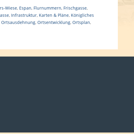
rs-Wiese
,
Espan
,
Flurnummern
,
Frischgasse
,
asse
,
Infrastruktur
,
Karten & Pläne
,
Königliches
,
Ortsausdehnung
,
Ortsentwicklung
,
Ortsplan
,