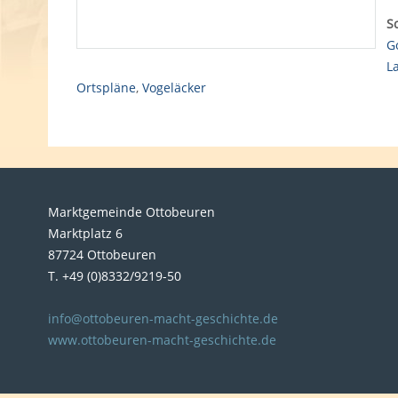
S
G
L
Ortspläne
,
Vogeläcker
Marktgemeinde Ottobeuren
Marktplatz 6
87724 Ottobeuren
T. +49 (0)8332/9219-50
info@ottobeuren-macht-geschichte.de
www.ottobeuren-macht-geschichte.de