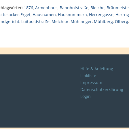
chlagwörter:
1876
,
Armenhaus
,
Bahnhofstraße
,
Bleiche
,
Bräumeiste
ottesacker-Erget
,
Hausnamen
,
Hausnummern
,
Herrengasse
,
Herrng
andgericht
,
Luitpoldstraße
,
Melchior
,
Mühlanger
,
Mühlberg
,
Ölberg
Hilfe & Anleitung
Linkliste
Impressum
Datenschutzerklärung
Login