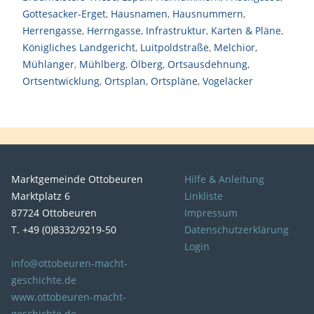
Gottesacker-Erget
,
Hausnamen
,
Hausnummern
,
Herrengasse
,
Herrngasse
,
Infrastruktur
,
Karten & Pläne
,
Königliches Landgericht
,
Luitpoldstraße
,
Melchior
,
Mühlanger
,
Mühlberg
,
Ölberg
,
Ortsausdehnung
,
Ortsentwicklung
,
Ortsplan
,
Ortspläne
,
Vogeläcker
Marktgemeinde Ottobeuren
Hilfe & Anleitung
Marktplatz 6
Linkliste
87724 Ottobeuren
Impressum
T. +49 (0)8332/9219-50
Datenschutzerklärung
Login
info@ottobeuren-macht-
geschichte.de
www.ottobeuren-macht-
geschichte.de