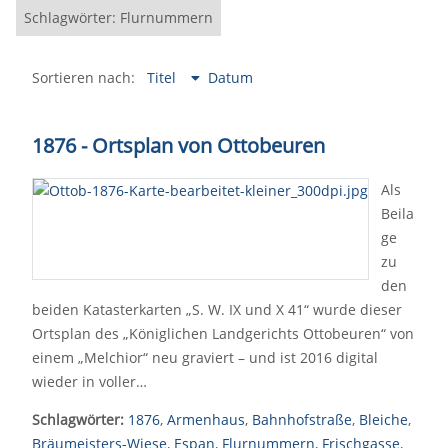
Schlagwörter: Flurnummern
Sortieren nach:
Titel
Datum
1876 - Ortsplan von Ottobeuren
Als
Beila
ge
zu
den
beiden Katasterkarten „S. W. IX und X 41“ wurde dieser
Ortsplan des „Königlichen Landgerichts Ottobeuren“ von
einem „Melchior“ neu graviert – und ist 2016 digital
wieder in voller…
Schlagwörter:
1876
,
Armenhaus
,
Bahnhofstraße
,
Bleiche
,
Bräumeisters-Wiese
,
Espan
,
Flurnummern
,
Frischgasse
,