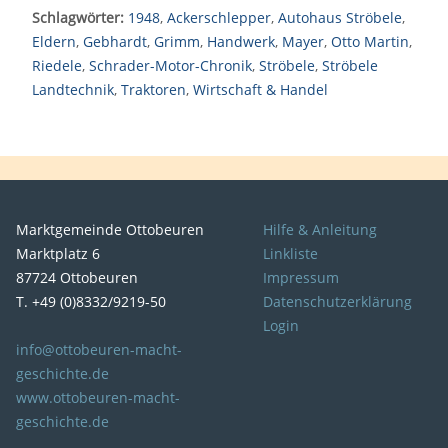
Schlagwörter:
1948
,
Ackerschlepper
,
Autohaus Ströbele
,
Eldern
,
Gebhardt
,
Grimm
,
Handwerk
,
Mayer
,
Otto Martin
,
Riedele
,
Schrader-Motor-Chronik
,
Ströbele
,
Ströbele
Landtechnik
,
Traktoren
,
Wirtschaft & Handel
Marktgemeinde Ottobeuren
Hilfe & Anleitung
Marktplatz 6
Linkliste
87724 Ottobeuren
Impressum
T. +49 (0)8332/9219-50
Datenschutzerklärung
Login
info@ottobeuren-macht-
geschichte.de
www.ottobeuren-macht-
geschichte.de