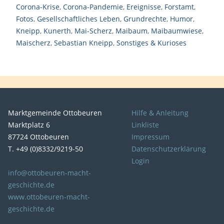
Corona-Krise
,
Corona-Pandemie
,
Ereignisse
,
Forstamt
,
Fotos
,
Gesellschaftliches Leben
,
Grundrechte
,
Humor
,
Kneipp
,
Kunerth
,
Mai-Scherz
,
Maibaum
,
Maibaumwiese
,
Maischerz
,
Sebastian Kneipp
,
Sonstiges & Kurioses
Marktgemeinde Ottobeuren
Hilfe & Anleitung
Marktplatz 6
Linkliste
87724 Ottobeuren
Impressum
T. +49 (0)8332/9219-50
Datenschutzerklärung
Login
info@ottobeuren-macht-
geschichte.de
www.ottobeuren-macht-
geschichte.de