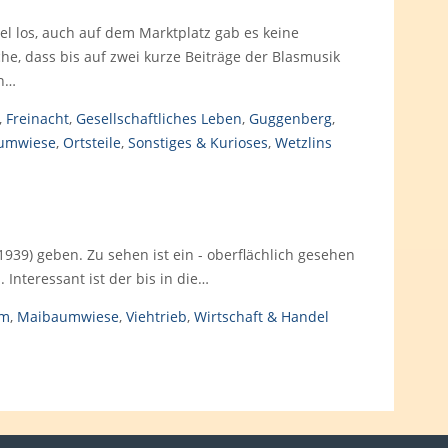
iel los, auch auf dem Marktplatz gab es keine
he, dass bis auf zwei kurze Beiträge der Blasmusik
en…
,
Freinacht
,
Gesellschaftliches Leben
,
Guggenberg
,
umwiese
,
Ortsteile
,
Sonstiges & Kurioses
,
Wetzlins
 1939) geben. Zu sehen ist ein - oberflächlich gesehen
 Interessant ist der bis in die…
um
,
Maibaumwiese
,
Viehtrieb
,
Wirtschaft & Handel