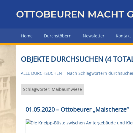
Z
u
OTTOBEUREN MACHT G
r
ü
c
Home
Durchstöbern
Newsletter
Kontakt
k
z
u
OBJEKTE DURCHSUCHEN (4 TOTAL
r
H
ALLE DURCHSUCHEN
Nach Schlagwörtern durchsuche
a
u
p
Schlagwörter: Maibaumwiese
t
s
01.05.2020 – Ottobeurer „Maischerze“
e
i
t
e