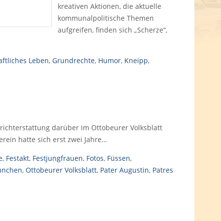
kreativen Aktionen, die aktuelle
kommunalpolitische Themen
aufgreifen, finden sich „Scherze“,
aftliches Leben
,
Grundrechte
,
Humor
,
Kneipp
,
richterstattung darüber im Ottobeurer Volksblatt
rein hatte sich erst zwei Jahre…
e
,
Festakt
,
Festjungfrauen
,
Fotos
,
Füssen
,
nchen
,
Ottobeurer Volksblatt
,
Pater Augustin
,
Patres