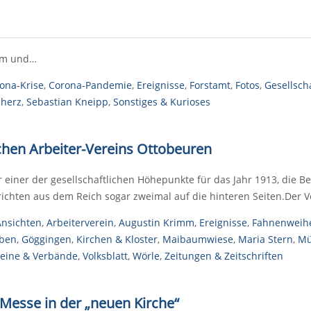
aum und…
ona-Krise
,
Corona-Pandemie
,
Ereignisse
,
Forstamt
,
Fotos
,
Gesellsch
cherz
,
Sebastian Kneipp
,
Sonstiges & Kurioses
chen Arbeiter-Vereins Ottobeuren
einer der gesellschaftlichen Höhepunkte für das Jahr 1913, die Be
ichten aus dem Reich sogar zweimal auf die hinteren Seiten.Der Ve
Ansichten
,
Arbeiterverein
,
Augustin Krimm
,
Ereignisse
,
Fahnenweih
eben
,
Göggingen
,
Kirchen & Kloster
,
Maibaumwiese
,
Maria Stern
,
Mü
reine & Verbände
,
Volksblatt
,
Wörle
,
Zeitungen & Zeitschriften
 Messe in der „neuen Kirche“