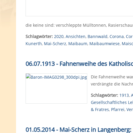
die keine sind: verschleppte Mülltonnen, Rasiersch
Schlagwörter:
2020
,
Ansichten
,
Bannwald
,
Corona
,
Cor
Kunerth
,
Mai-Scherz
,
Maibaum
,
Maibaumwiese
,
Mais
06.07.1913 - Fahnenweihe des Katholis
Die Fahnenweihe war 
verdrängte die Nachr
Schlagwörter:
1913
,
Gesellschaftliches L
& Fratres
,
Pfarrei
,
Ve
01.05.2014 - Mai-Scherz in Langenberg: