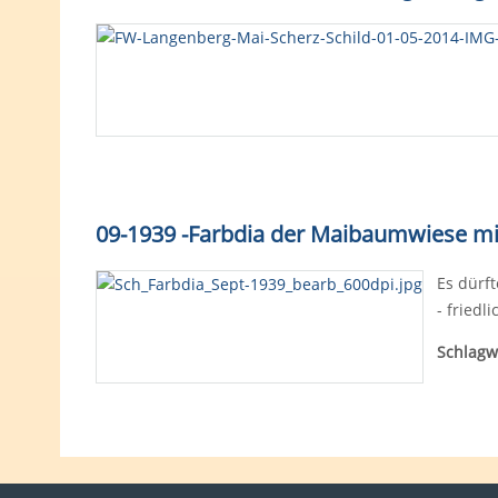
09-1939 -
Farbdia
der Maibaumwiese mit
Es dürft
- friedl
Schlagw