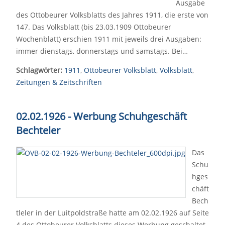
Ausgabe
des Ottobeurer Volksblatts des Jahres 1911, die erste von
147. Das Volksblatt (bis 23.03.1909 Ottobeurer
Wochenblatt) erschien 1911 mit jeweils drei Ausgaben:
immer dienstags, donnerstags und samstags. Bei…
Schlagwörter:
1911
,
Ottobeurer Volksblatt
,
Volksblatt
,
Zeitungen & Zeitschriften
02.02.1926 - Werbung Schuhgeschäft
Bechteler
Das
Schu
hges
chäft
Bech
tleler in der Luitpoldstraße hatte am 02.02.1926 auf Seite
4 des Ottobeurer Volksblatts dieses Werbung geschaltet.