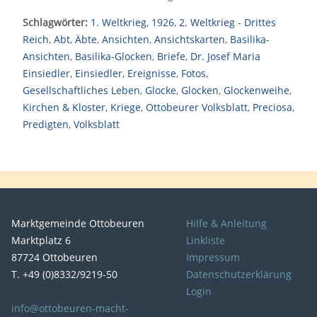
Schlagwörter:
1. Weltkrieg
,
1926
,
2. Weltkrieg - Drittes
Reich
,
Abt
,
Äbte
,
Ansichten
,
Ansichtskarten
,
Basilika-
Ansichten
,
Basilika-Glocken
,
Briefe
,
Dr. Josef Maria
Einsiedler
,
Einsiedler
,
Ereignisse
,
Fotos
,
Gesellschaftliches Leben
,
Glocke
,
Glocken
,
Glockenweihe
,
Kirchen & Kloster
,
Kriege
,
Ottobeurer Volksblatt
,
Preciosa
,
Predigten
,
Volksblatt
Marktgemeinde Ottobeuren
Hilfe & Anleitung
Marktplatz 6
Linkliste
87724 Ottobeuren
Impressum
T. +49 (0)8332/9219-50
Datenschutzerklärung
Login
info@ottobeuren-macht-