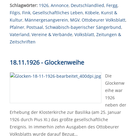
Schlagwörter:
1926
,
Annonce
,
Deutschlandlied
,
Fergg
,
Filgis
,
Fink
,
Gesellschaftliches Leben
,
Köbele
,
Kunst &
Kultur
,
Männergesangverein
,
MGV
,
Ottobeurer Volksblatt
,
Pfalner
,
Postsaal
,
Schwäbisch-bayerischer Sängerbund
,
Vaterland
,
Vereine & Verbände
,
Volksblatt
,
Zeitungen &
Zeitschriften
18.11.1926 - Glockenweihe
Die
Glockenw
eihe war
1926
neben der
Erhebung der Klosterkirche zur Basilika (am 25. Januar
1926 durch Pius XI.) das größte gesellschaftliche
Ereignis. In immerhin zehn Ausgaben des Ottobeurer
Volksblatts wurde darauf Bezug…