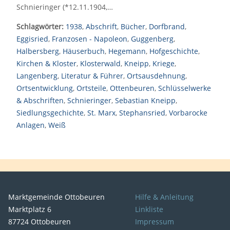
Schnieringer (*12.11.1904,…
Schlagwörter:
1938
,
Abschrift
,
Bücher
,
Dorfbrand
,
Eggisried
,
Franzosen - Napoleon
,
Guggenberg
,
Halbersberg
,
Häuserbuch
,
Hegemann
,
Hofgeschichte
,
Kirchen & Kloster
,
Klosterwald
,
Kneipp
,
Kriege
,
Langenberg
,
Literatur & Führer
,
Ortsausdehnung
,
Ortsentwicklung
,
Ortsteile
,
Ottenbeuren
,
Schlüsselwerke
& Abschriften
,
Schnieringer
,
Sebastian Kneipp
,
Siedlungsgechichte
,
St. Marx
,
Stephansried
,
Vorbarocke
Anlagen
,
Weiß
Marktgemeinde Ottobeuren
Hilfe & Anleitung
Marktplatz 6
Linkliste
87724 Ottobeuren
Impressum