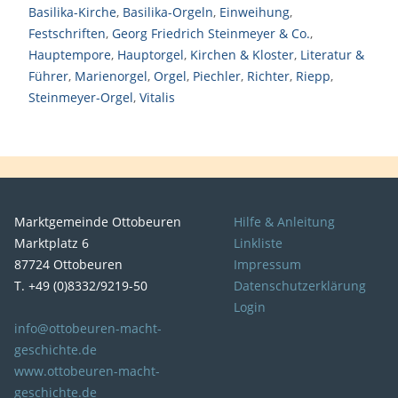
Basilika-Kirche
,
Basilika-Orgeln
,
Einweihung
,
Festschriften
,
Georg Friedrich Steinmeyer & Co.
,
Hauptempore
,
Hauptorgel
,
Kirchen & Kloster
,
Literatur &
Führer
,
Marienorgel
,
Orgel
,
Piechler
,
Richter
,
Riepp
,
Steinmeyer-Orgel
,
Vitalis
Marktgemeinde Ottobeuren
Hilfe & Anleitung
Marktplatz 6
Linkliste
87724 Ottobeuren
Impressum
T. +49 (0)8332/9219-50
Datenschutzerklärung
Login
info@ottobeuren-macht-
geschichte.de
www.ottobeuren-macht-
geschichte.de