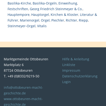
Basilika-Kirche
,
Basilika-Orgeln
,
Einweihung
,
Festschriften
,
Georg Friedrich Steinmeyer & Co.
,
Hauptempore
,
Hauptorgel
,
Kirchen & Kloster
,
Literatur &
Führer
,
Marienorgel
,
Orgel
,
Piechler
,
Richter
,
Riepp
,
Steinmeyer-Orgel
,
Vitalis
Marktgemeinde Ottobeuren
Hilfe & Anleitung
Marktplatz 6
Linkliste
87724 Ottobeuren
Impressum
T. +49 (0)8332/9219-50
Datenschutzerklärung
Login
info@ottobeuren-macht-
geschichte.de
www.ottobeuren-macht-
geschichte.de