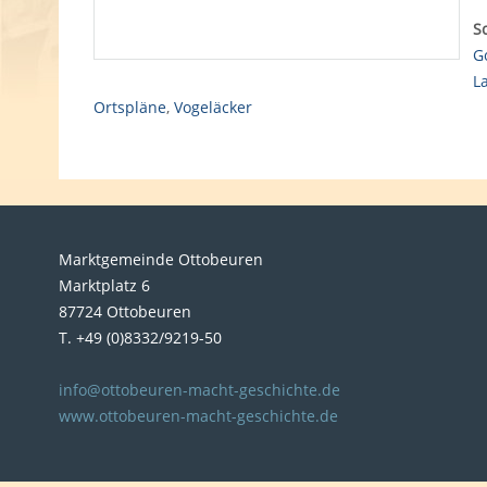
S
G
L
Ortspläne
,
Vogeläcker
Marktgemeinde Ottobeuren
Marktplatz 6
87724 Ottobeuren
T. +49 (0)8332/9219-50
info@ottobeuren-macht-geschichte.de
www.ottobeuren-macht-geschichte.de