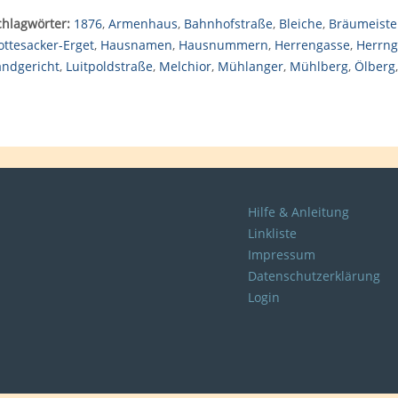
chlagwörter:
1876
,
Armenhaus
,
Bahnhofstraße
,
Bleiche
,
Bräumeiste
ottesacker-Erget
,
Hausnamen
,
Hausnummern
,
Herrengasse
,
Herrng
andgericht
,
Luitpoldstraße
,
Melchior
,
Mühlanger
,
Mühlberg
,
Ölberg
Hilfe & Anleitung
Linkliste
Impressum
Datenschutzerklärung
Login