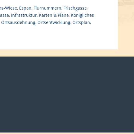
rs-Wiese
,
Espan
,
Flurnummern
,
Frischgasse
,
asse
,
Infrastruktur
,
Karten & Pläne
,
Königliches
,
Ortsausdehnung
,
Ortsentwicklung
,
Ortsplan
,