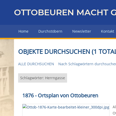
Z
u
OTTOBEUREN MACHT G
r
ü
c
Home
Durchstöbern
Newsletter
Kontakt
k
z
u
OBJEKTE DURCHSUCHEN (1 TOTAL
r
H
ALLE DURCHSUCHEN
Nach Schlagwörtern durchsuche
a
u
p
Schlagwörter: Herrngasse
t
s
1876 - Ortsplan von Ottobeuren
e
i
A
t
O
e