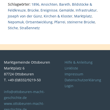
Schlagwörter:
1896
,
Ansichten
,
Bareth
,
Bildstöcke &
Feldkreuze
,
Brücke
,
Ereignisse
,
Gemälde
,
Infrastruktur
,
Joseph von der Günz
,
Kirchen & Kloster
,
Marktplatz
,
Nepomuk
,
Ortsentwicklung
,
Pfarrei
,
steinerne Brücke
,
Stiche
,
Straßennetz
Marktgemeinde Ottobeuren
Hilfe & Anleitung
Marktplatz 6
Linkliste
87724 Ottobeuren
Impressum
T. +49 (0)8332/9219-50
Datenschutzerklärung
Login
info@ottobeuren-macht-
geschichte.de
www.ottobeuren-macht-
geschichte.de